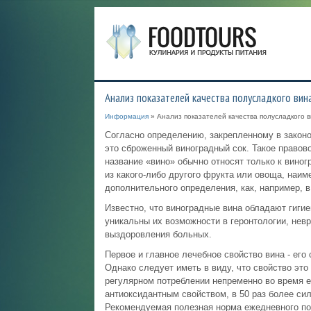
Анализ показателей качества полусладкого вин
Информация
» Анализ показателей качества полусладкого 
Согласно определению, закрепленному в законо
это сброженный виноградный сок. Такое правов
название «вино» обычно относят только к виног
из какого-либо другого фрукта или овоща, наи
дополнительного определения, как, например, в
Известно, что виноградные вина обладают гиги
уникальны их возможности в геронтологии, невр
выздоровления больных.
Первое и главное лечебное свойство вина - ег
Однако следует иметь в виду, что свойство эт
регулярном потреблении непременно во время
антиоксидантным свойством, в 50 раз более си
Рекомендуемая полезная норма ежедневного пот