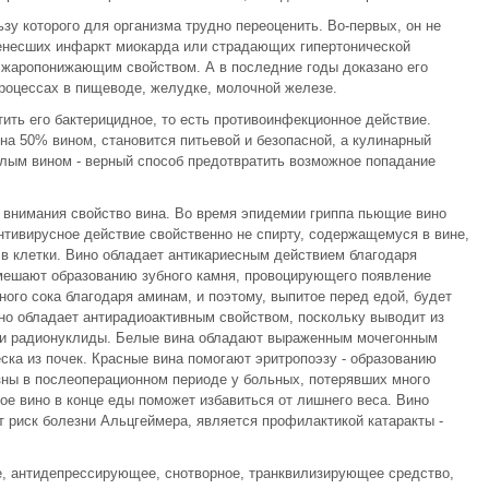
зу которого для организма трудно переоценить. Во-первых, он не
ренесших инфаркт миокарда или страдающих гипертонической
жаропонижающим свойством. А в последние годы доказано его
роцессах в пищеводе, желудке, молочной железе.
ить его бактерицидное, то есть противоинфекционное действие.
 на 50% вином, становится питьевой и безопасной, а кулинарный
лым вином - верный способ предотвратить возможное попадание
 внимания свойство вина. Во время эпидемии гриппа пьющие вино
тивирусное действие свойственно не спирту, содержащемуся в вине,
в клетки. Вино обладает антикариесным действием благодаря
мешают образованию зубного камня, провоцирующего появление
ого сока благодаря аминам, и поэтому, выпитое перед едой, будет
но обладает антирадиоактивным свойством, поскольку выводит из
 и радионуклиды. Белые вина обладают выраженным мочегонным
ска из почек. Красные вина помогают эритропоэзу - образованию
зны в послеоперационном периоде у больных, потерявших много
ое вино в конце еды поможет избавиться от лишнего веса. Вино
 риск болезни Альцгеймера, является профилактикой катаракты -
ое, антидепрессирующее, снотворное, транквилизирующее средство,