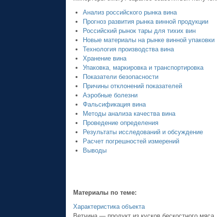
Анализ российского рынка вина
Прогноз развития рынка винной продукции
Российский рынок тары для тихих вин
Новые материалы на рынке винной упаковки
Технология производства вина
Хранение вина
Упаковка, маркировка и транспортировка
Показатели безопасности
Причины отклонений показателей
Аэробные болезни
Фальсификация вина
Методы анализа качества вина
Проведение определения
Результаты исследований и обсуждение
Расчет погрешностей измерений
Выводы
Материалы по теме:
Характеристика объекта
Ветчина — продукт из кусков бескостного мяса