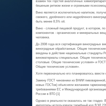
взамен тех горстей аналогичных химиопрепарато
бешеным ритмом жизни и огромными психоэмоц
Вино является исключительно напитком, получе
свежего, дробленого или недробленого виноград
быть менее 8,5% об.
Вино - сложный пищевой продукт, в котором, п
компонентов - органических и минеральных веще
человека.
До 2008 года вся сертификация виноградных ви
виноградные обработанные. Общие технические 
введены в действие национальные стандарты Р
виноматериалы специальные. Общие технически
столовые. Общие технические условия» и ГОСТ
Общие технические условия».
Хотя первоначально его планировалось ввести с
Замену ГОСТ чиновники из ВНИИ пивоваренной,
новых ГОСТов) объясняли желанием гармонизир
требованиями ЕС и Международной организацие
России в ВТО.[1]
Однако в реальности оказалось не так гладко. 
импортеры использовали тарифный код ВЭД 2204