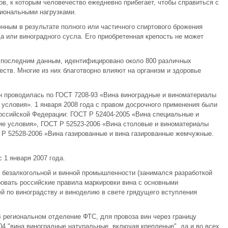
в, к которым человечество ежедневно прибегает, чтобы справиться с
иональными нагрузками.
нным в результате полного или частичного спиртового брожения
а или виноградного сусла. Его приобретенная крепость не может
о последним данным, идентифицировано около 800 различных
ств. Многие из них благотворно влияют на организм и здоровье
н проводилась по ГОСТ 7208-93 «Вина виноградные и виноматериалы
условия». 1 января 2008 года с правом досрочного применения были
оссийской Федерации: ГОСТ Р 52404-2005 «Вина специальные и
е условия», ГОСТ Р 52523-2006 «Вина столовые и виноматериалы
 Р 52528-2006 «Вина газированные и вина газированные жемчужные.
 1 января 2007 года.
 безалкогольной и винной промышленности (занимался разработкой
овать российские правила маркировки вина с основными
й по виноградству и виноделию в свете грядущего вступления
В региональном отделение ФТС, для провоза вин через границу
 "вина виноградные натуральные, включая крепленые", да и во всех