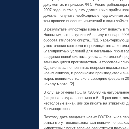
документах и приказах ФТС, Роспотребнадзора и
2007 года на смену ему должен был прийти новы
должны получить необходимые подзаконные акты
тем процесс внесения изменений в коды займет
В результате импортеры вина могут попасть в т
Напомним, что вступивший в силу в январе 200
оборота этилового спирта..."[2], характеризу
ужесточение контроля в производстве алкогольн
благоприятных условий для легальных произво
введение новой системы учета алкогольной про
занимающихся производством и торговлей спирт
Однако из-за не принятых вовремя подзаконных
новых акцизов, и российские производители вы
марок появились только в середине февраля 20
началу марта. [2]
В случае отмены ГОСТа 7208-93 на натурально
(акциз на натуральное вино в 6—9 раз ниже, че
нестоловые вина), или же писать на этикетках 
бы импортеров.
Поэтому дата введения новых ГОСТов была пере
рынка могут воспользоваться новыми поправкам
импортеры смогут заранее озаботиться получе