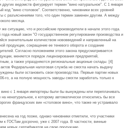
 других ведомств фигурирует термин "вино натуральное". С 1 января
й код "вино столовое". Соответственно, чиновники всех уровней
 с разъяснениями того, что один термин заменен другим. А между
 около месяца.
у же ситуацию, что и российские производители в начале этого года.
6 года новый закон "О государственном регулировании производства и
ющийся значительным количеством нововведений и направленный на
ой продукции, сокращение ее теневого оборота и создание
дителей. Согласно положениям этого закона предусматривается
дукции, меняется порядок лицензирования предприятий,
ным, а также упраздняются региональные акцизные склады. [4]
 актов Федеральная налоговая служба не смогла начать выдачу
нуждены были остановить свои производства. Первые партии новых
06-го, а на полную мощность заводы смогли заработать только к
е вино с 1 января импортеры были бы вынуждены или переплачивать
м на ненатуральное, к которому автоматически относились бы все
дорогих французских вин «столовое вино», что также не устраивало
несена на год позже, однако чиновники отметили, что участники
и к ГОСТам досрочно, уже с 2007 года. В частности, винные
нием новых сертификатов на свою продукцию.