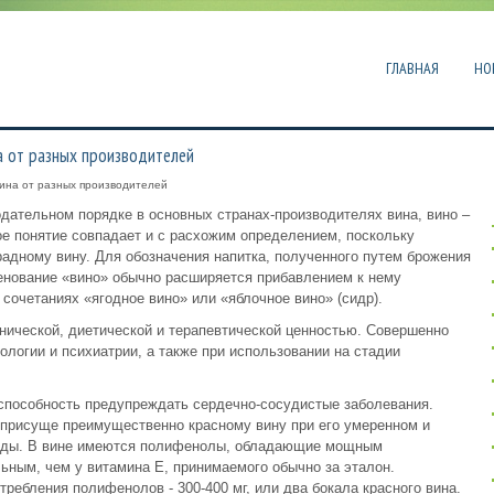
ГЛАВНАЯ
НО
а от разных производителей
вина от разных производителей
дательном порядке в основных странах-производителях вина, вино –
ое понятие совпадает и с расхожим определением, поскольку
радному вину. Для обозначения напитка, полученного путем брожения
менование «вино» обычно расширяется прибавлением к нему
 сочетаниях «ягодное вино» или «яблочное вино» (сидр).
енической, диетической и терапевтической ценностью. Совершенно
ологии и психиатрии, а также при использовании на стадии
о способность предупреждать сердечно-сосудистые заболевания.
о присуще преимущественно красному вину при его умеренном и
 еды. В вине имеются полифенолы, обладающие мощным
льным, чем у витамина Е, принимаемого обычно за эталон.
ребления полифенолов - 300-400 мг, или два бокала красного вина.