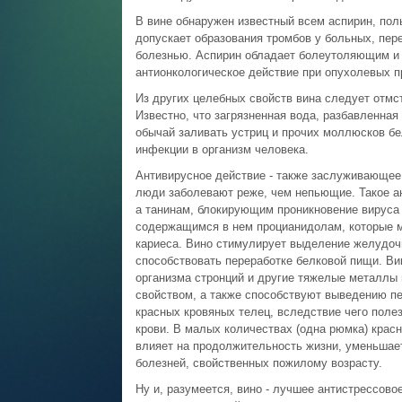
В вине обнаружен известный всем аспирин, поль
допускает образования тромбов у больных, пе
болезнью. Аспирин обладает болеутоляющим и 
антионкологическое действие при опухолевых п
Из других целебных свойств вина следует отмст
Известно, что загрязненная вода, разбавленная
обычай заливать устриц и прочих моллюсков бе
инфекции в организм человека.
Антивирусное действие - также заслуживающее
люди заболевают реже, чем непьющие. Такое ан
а танинам, блокирующим проникновение вируса 
содержащимся в нем процианидолам, которые 
кариеса. Вино стимулирует выделение желудочн
способствовать переработке белковой пищи. Ви
организма стронций и другие тяжелые металлы
свойством, а также способствуют выведению пе
красных кровяных телец, вследствие чего поле
крови. В малых количествах (одна рюмка) красн
влияет на продолжительность жизни, уменьшает
болезней, свойственных пожилому возрасту.
Ну и, разумеется, вино - лучшее антистрессов