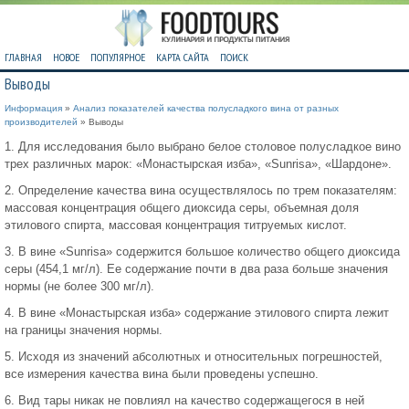
ГЛАВНАЯ
НОВОЕ
ПОПУЛЯРНОЕ
КАРТА САЙТА
ПОИСК
Выводы
Информация
»
Анализ показателей качества полусладкого вина от разных
производителей
» Выводы
1. Для исследования было выбрано белое столовое полусладкое вино
трех различных марок: «Монастырская изба», «Sunrisa», «Шардоне».
2. Определение качества вина осуществлялось по трем показателям:
массовая концентрация общего диоксида серы, объемная доля
этилового спирта, массовая концентрация титруемых кислот.
3. В вине «Sunrisa» содержится большое количество общего диоксида
серы (454,1 мг/л). Ее содержание почти в два раза больше значения
нормы (не более 300 мг/л).
4. В вине «Монастырская изба» содержание этилового спирта лежит
на границы значения нормы.
5. Исходя из значений абсолютных и относительных погрешностей,
все измерения качества вина были проведены успешно.
6. Вид тары никак не повлиял на качество содержащегося в ней