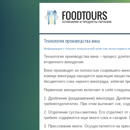
Технология производства вина
Информация
»
Анализ показателей качества полусладкого 
Технология производства вина – процесс длител
вторичного виноделия.
Вино производят из полностью созревшего виног
кожице винограда находятся красящие вещества
бесцветного сока черного винограда, избегая пр
Первичное виноделие включает в себя следующ
1. Дробление (раздваивание) винограда. Дробле
гребнеотделителях. При этом вытекает сок, сод
2. Отделение сусла-самотека. Его отделяют от 
гребнях содержится еще много сока и сахаров. 
3. Прессование мезги. Осуществляется на прес