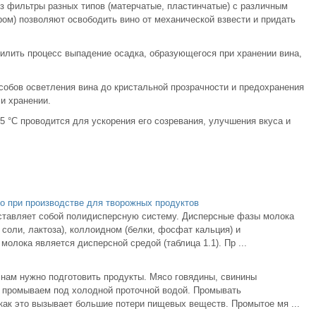
з фильтры разных типов (матерчатые, пластинчатые) с различным
м) позволяют освободить вино от механической взвести и придать
силить процесс выпадение осадка, образующегося при хранении вина,
собов осветления вина до кристальной прозрачности и предохранения
и хранении.
75 °С проводится для ускорения его созревания, улучшения вкуса и
о при производстве для творожных продуктов
дставляет собой полидисперсную систему. Дисперсные фазы молока
соли, лактоза), коллоидном (белки, фосфат кальция) и
молока является дисперсной средой (таблица 1.1). Пр ...
 нам нужно подготовить продукты. Мясо говядины, свинины
 промываем под холодной проточной водой. Промывать
как это вызывает большие потери пищевых веществ. Промытое мя ...