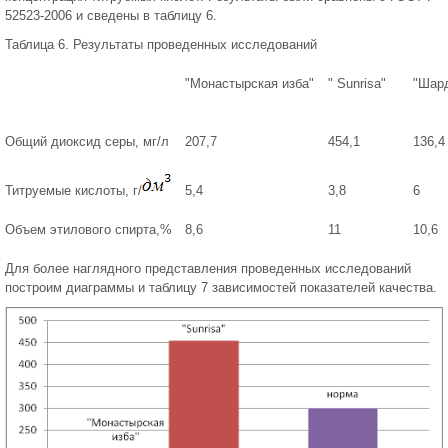
52523-2006 и сведены в таблицу 6.
Таблица 6. Результаты проведенных исследований
"Монастырская изба"
" Sunrisa"
"Шар
Общий диоксид серы, мг/л
207,7
454,1
136,4
Титруемые кислоты, г/
5,4
3,8
6
Объем этилового спирта,%
8,6
11
10,6
Для более наглядного представления проведенных исследований
построим диаграммы и таблицу 7 зависимостей показателей качества.