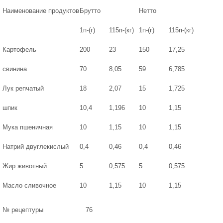
Наименование продуктов
Брутто
Нетто
1п-(г)
115п-(кг)
1п-(г)
115п-(кг)
Картофель
200
23
150
17,25
свинина
70
8,05
59
6,785
Лук репчатый
18
2,07
15
1,725
шпик
10,4
1,196
10
1,15
Мука пшеничная
10
1,15
10
1,15
Натрий двуглекислый
0,4
0,46
0,4
0,46
Жир животный
5
0,575
5
0,575
Масло сливочное
10
1,15
10
1,15
№ рецептуры
76