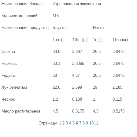
Наименование блюда
Икра овощная закусочная
Количество порций
115
Наименование продуктов
Брутто
Нетто
1п-(г)
115п-(кг)
1п-(г)
115п-(кг)
Свекла
33,8
3,887
26,5
3,0475
морковь
33,1
3,8065
26,5
3,0475
Редька
38
4,37
26,5
3,0475
Лук репчатый
22,6
2,599
19
2,185
Чеснок
1,2
0,138
1
0,115
Масло растительное
4,5
0,5175
4,5
0,5175
Страницы:
1
2
3
4
5
6
7
8
9
10
11