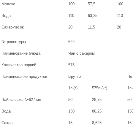
Молоко
100
57,5
100
Вода
110
63,25
110
Сахар-песок
20
11,5
20
№ рецептуры
629
Наименование блюда
Чай с сахаром
Количество порций
575
Наименование продуктов
Брутто
Не
1п-(г)
575п-(кг)
1п-
Чай-заварка №627 мл
50
28,75
50
Вода
150
86,25
15
Сахар
15
8,625
15