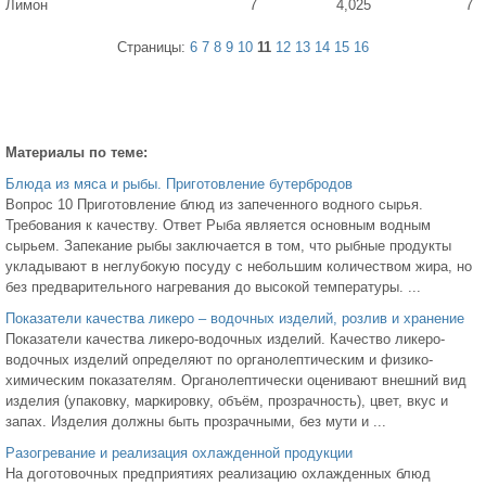
Лимон
7
4,025
7
Страницы:
6
7
8
9
10
11
12
13
14
15
16
Материалы по теме:
Блюда из мяса и рыбы. Приготовление бутербродов
Вопрос 10 Приготовление блюд из запеченного водного сырья.
Требования к качеству. Ответ Рыба является основным водным
сырьем. Запекание рыбы заключается в том, что рыбные продукты
укладывают в неглубокую посуду с небольшим количеством жира, но
без предварительного нагревания до высокой температуры. ...
Показатели качества ликеро – водочных изделий, розлив и хранение
Показатели качества ликеро-водочных изделий. Качество ликеро-
водочных изделий определяют по органолептическим и физико-
химическим показателям. Органолептически оценивают внешний вид
изделия (упаковку, маркировку, объём, прозрачность), цвет, вкус и
запах. Изделия должны быть прозрачными, без мути и ...
Разогревание и реализация охлажденной продукции
На доготовочных предприятиях реализацию охлажденных блюд