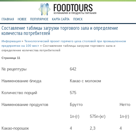
ГЛАВНАЯ
НОВОЕ
ПОПУЛЯРНОЕ
КАРТА САЙТА
ПОИСК
Составление таблицы загрузки торгового зала и определение
количества потребителей
Информация
»
Технологический проект горячего цеха столовой при промышленном
предприятии на 100 мест
» Составление таблицы загрузки торгового зала и
определение количества потребителей
Страница 11
№ рецептуры
642
Наименование блюда
Какао с молоком
Количество порций
575
Наименование продуктов
Брутто
Нетто
1п-(г)
575п-(кг)
1п-(г)
Какао-порошок
4
2,3
4