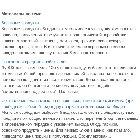
Материалы по теме:
Зерновые продукты
Зерновые продукты объединяют многочисленную группу компонентов
рациона, получаемых в результате технологической переработки
злаковых растений: пшеницы, ржи, овса, гречихи, риса, кукурузы,
ячменя, проса, сорго. В историческом плане зерновые продукты
всегда составляли основу питания большинства насел ...
Полезные и вредные свойства чая
Лу Юй так сказал о чае: "Он утоляет жажду, избавляет от сонливости
и головных болей, проясняет зрение, силой наполняет конечности, от
него начинают двигаться все сто суставов. Легко справляется он с
сотней видов болезней и по своему воздействию подобен
божественной сладкой росе". Полезные ...
Составление плана-меню на основе ассортиментного минимума (при
свободном выборе блюд) и двух вариантов комплексных обедов
Меню со свободным выбором блюд составляется на общедоступных
предприятиях общественного питания. Это перечень блюд, записанных
в определенном порядке с указанием выхода блюд, гарнира,
основного продукта и цены. Для первых блюд в меню, как правило,
приводится цена порции и полу-порции. Скомплектован ...