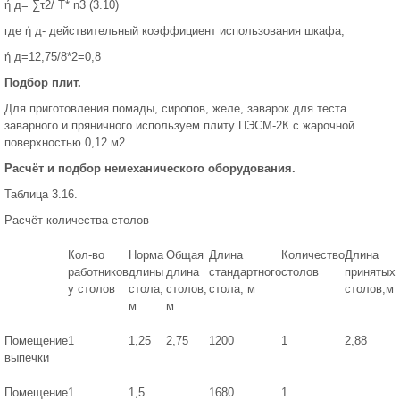
ή д= ∑τ2/ Т* n3 (3.10)
где ή д- действительный коэффициент использования шкафа,
ή д=12,75/8*2=0,8
Подбор плит.
Для приготовления помады, сиропов, желе, заварок для теста
заварного и пряничного используем плиту ПЭСМ-2К с жарочной
поверхностью 0,12 м2
Расчёт и подбор немеханического оборудования.
Таблица 3.16.
Расчёт количества столов
Кол-во
Норма
Общая
Длина
Количество
Длина
работников
длины
длина
стандартного
столов
принятых
у столов
стола,
столов,
стола, м
столов,м
м
м
Помещение
1
1,25
2,75
1200
1
2,88
выпечки
Помещение
1
1,5
1680
1