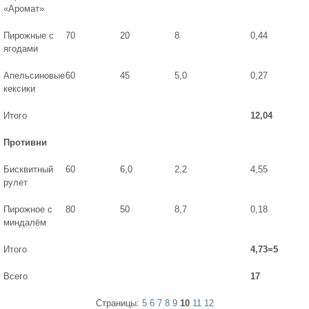
«Аромат»
Пирожные с
70
20
8
0,44
ягодами
Апельсиновые
60
45
5,0
0,27
кексики
Итого
12,04
Противни
Бисквитный
60
6,0
2,2
4,55
рулет
Пирожное с
80
50
8,7
0,18
миндалём
Итого
4,73=5
Всего
17
Страницы:
5
6
7
8
9
10
11
12