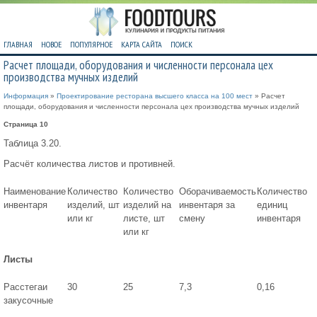
ГЛАВНАЯ
НОВОЕ
ПОПУЛЯРНОЕ
КАРТА САЙТА
ПОИСК
Расчет площади, оборудования и численности персонала цех
производства мучных изделий
Информация
»
Проектирование ресторана высшего класса на 100 мест
» Расчет
площади, оборудования и численности персонала цех производства мучных изделий
Страница 10
Таблица 3.20.
Расчёт количества листов и противней.
Наименование
Количество
Количество
Оборачиваемость
Количество
инвентаря
изделий, шт
изделий на
инвентаря за
единиц
или кг
листе, шт
смену
инвентаря
или кг
Листы
Расстегаи
30
25
7,3
0,16
закусочные