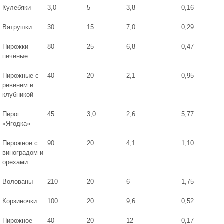
Кулебяки
3,0
5
3,8
0,16
Ватрушки
30
15
7,0
0,29
Пирожки
80
25
6,8
0,47
печёные
Пирожные с
40
20
2,1
0,95
ревенем и
клубникой
Пирог
45
3,0
2,6
5,77
«Ягодка»
Пирожное с
90
20
4,1
1,10
виноградом и
орехами
Волованы
210
20
6
1,75
Корзиночки
100
20
9,6
0,52
Пирожное
40
20
12
0,17