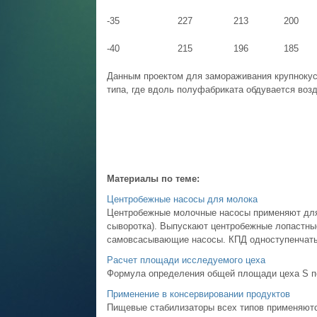
-35
227
213
200
-40
215
196
185
Данным проектом для замораживания крупнокус
типа, где вдоль полуфабриката обдувается возду
Материалы по теме:
Центробежные насосы для молока
Центробежные молочные насосы применяют для 
сыворотка). Выпускают центробежные лопастные
самовсасывающие насосы. КПД одноступенчатых н
Расчет площади исследуемого цеха
Формула определения общей площади цеха S полн
Применение в консервировании продуктов
Пищевые стабилизаторы всех типов применяютс