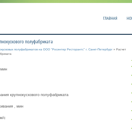
ГЛАВНАЯ
НО
пнокускового полуфабриката
нокусковых полуфабрикатов на ООО "Росинтер Ресторантс" г. Санкт-Петербург
» Расчет
бриката
 мин
вания крупнокускового полуфабриката
ивания , мин
 м/с