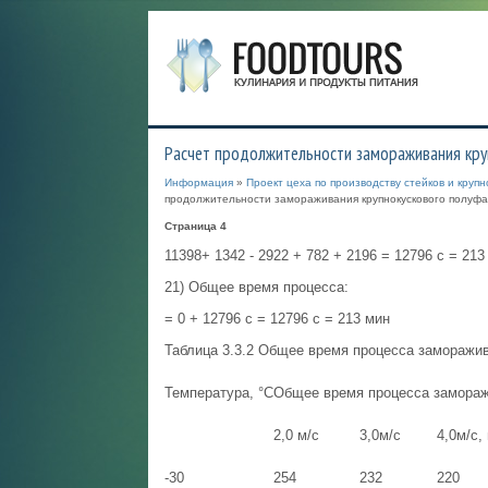
Расчет продолжительности замораживания кру
Информация
»
Проект цеха по производству стейков и круп
продолжительности замораживания крупнокускового полуфа
Страница 4
11398+ 1342 - 2922 + 782 + 2196 = 12796 с = 213
21) Общее время процесса:
= 0 + 12796 с = 12796 с = 213 мин
Таблица 3.3.2 Общее время процесса заморажи
Температура, °С
Общее время процесса замораж
2,0 м/с
3,0м/с
4,0м/с,
-30
254
232
220