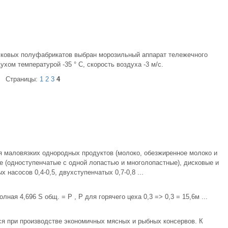
ковых полуфабрикатов выбран морозильный аппарат тележечного
хом температурой -35 ° С, скорость воздуха -3 м/с.
Страницы:
1
2
3
4
маловязких однородных продуктов (молоко, обезжиренное молоко и
 (одноступенчатые с одной лопастью и многолопастные), дисковые и
асосов 0,4-0,5, двухступенчатых 0,7-0,8 ...
ая 4,696 S общ. = Р , Р для горячего цеха 0,3 => 0,3 = 15,6м ...
я при производстве экономичных мясных и рыбных консервов. К