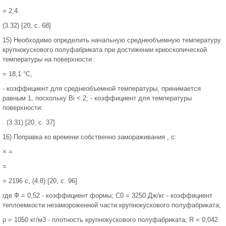
= 2,4.
(3.32) [20, с. 68]
15) Необходимо определить начальную среднеобъемную температуру
крупнокускового полуфабриката при достижении криоскопической
температуры на поверхности :
= 18,1 °С,
- коэффициент для среднеобъемной температуры, принимается
равным 1, поскольку Вi < 2; - коэффициент для температуры
поверхности:
. (3.31) [20, с. 37]
16) Поправка ко времени собственно замораживания , с:
× =
=
= 2196 с, (4.8) [20, с. 96]
где Ф = 0,52 - коэффициент формы; С0 = 3250 Дж/кг - коэффициент
теплоемкости незамороженной части крупнокускового полуфабриката;
ρ = 1050 кг/м3 - плотность крупнокускового полуфабриката; R = 0,042