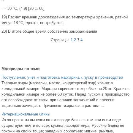
= - 30 °С, (4.9) [20 с. 68]
19) Расчет времени доохлаждения до температуры хранения, равной
минус 18 °С, rдоохл, не требуется.
20) В итоге общее время собственно замораживания
Страницы:
1
2
3
4
Материалы по теме:
Поступление, учет и подготовка маргарина к пуску в производство
Твердые жиры (маргарин, масло, кондитерский жир) хранят в
холодильной камере. Маргарин привозят в коробках по 20 кг. Хранит в
холодильной камере не более 60 суток. Перед пуском в производство
его освобождают от тары, при наличии загрязнений и плесени
тщательно зачищают. Применяют жиры как в растопл ...
Интернациональные блины
Из-за простоты выпечки на сковороде блины в том или ином виде
существуют почти во всех кухнях народов мира. Русские блины не
похожи на своих тощих западных собратьев: мягкие, рыхлые,