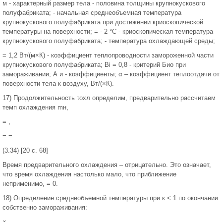
м - характерный размер тела - половина толщины крупнокускового
полуфабриката; - начальная среднеобъемная температура
крупнокускового полуфабриката при достижении криоскопической
температуры на поверхности; = - 2 °С - криоскопическая температура
крупнокускового полуфабриката; - температура охлаждающей среды;
= 1,2 Вт/(м×К) - коэффициент теплопроводности замороженной части
крупнокускового полуфабриката; Вi = 0,8 - критерий Био при
замораживании; А и - коэффициенты; α – коэффициент теплоотдачи от
поверхности тела к воздуху, Вт/(×К).
17) Продолжительность τохл определим, предварительно рассчитаем
темп охлаждения mн,
= ,
= =
(3.34) [20 с. 68]
Время предварительного охлаждения – отрицательно. Это означает,
что время охлаждения настолько мало, что приближение
неприменимо, = 0.
18) Определение среднеобъемной температуры при к < 1 по окончании
собственно замораживания:
×