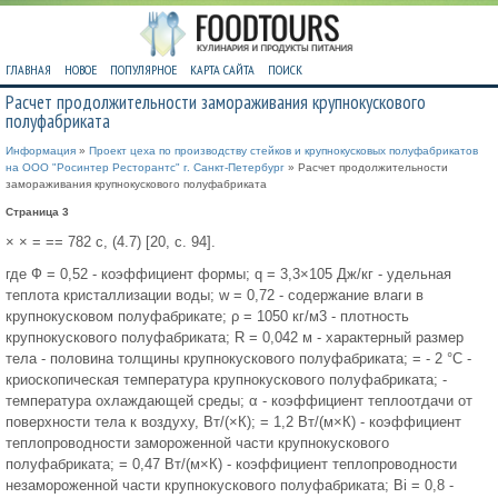
ГЛАВНАЯ
НОВОЕ
ПОПУЛЯРНОЕ
КАРТА САЙТА
ПОИСК
Расчет продолжительности замораживания крупнокускового
полуфабриката
Информация
»
Проект цеха по производству стейков и крупнокусковых полуфабрикатов
на ООО "Росинтер Ресторантс" г. Санкт-Петербург
» Расчет продолжительности
замораживания крупнокускового полуфабриката
Страница 3
× × = == 782 c, (4.7) [20, с. 94].
где Ф = 0,52 - коэффициент формы; q = 3,3×105 Дж/кг - удельная
теплота кристаллизации воды; w = 0,72 - содержание влаги в
крупнокусковом полуфабрикате; ρ = 1050 кг/м3 - плотность
крупнокускового полуфабриката; R = 0,042 м - характерный размер
тела - половина толщины крупнокускового полуфабриката; = - 2 °С -
криоскопическая температура крупнокускового полуфабриката; -
температура охлаждающей среды; α - коэффициент теплоотдачи от
поверхности тела к воздуху, Вт/(×К); = 1,2 Вт/(м×К) - коэффициент
теплопроводности замороженной части крупнокускового
полуфабриката; = 0,47 Вт/(м×К) - коэффициент теплопроводности
незамороженной части крупнокускового полуфабриката; Вi = 0,8 -