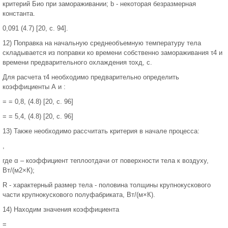
критерий Био при замораживании; b - некоторая безразмерная
константа.
0,091 (4.7) [20, с. 94].
12) Поправка на начальную среднеобъемную температуру тела
складывается из поправки ко времени собственно замораживания τ4 и
времени предварительного охлаждения τохд, с.
Для расчета τ4 необходимо предварительно определить
коэффициенты А и :
= = 0,8, (4.8) [20, с. 96]
= = 5,4, (4.8) [20, с. 96]
13) Также необходимо рассчитать критерия в начале процесса:
,
где α – коэффициент теплоотдачи от поверхности тела к воздуху,
Вт/(м2×К);
R - характерный размер тела - половина толщины крупнокускового
части крупнокускового полуфабриката, Вт/(м×К).
14) Находим значения коэффициента
=