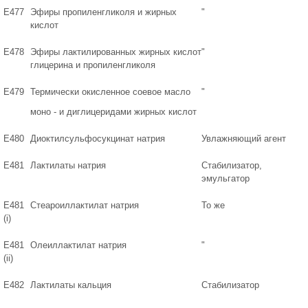
Е477
Эфиры пропиленгликоля и жирных
"
кислот
Е478
Эфиры лактилированных жирных кислот
"
глицерина и пропиленгликоля
Е479
Термически окисленное соевое масло
"
моно - и диглицеридами жирных кислот
Е480
Диоктилсульфосукцинат натрия
Увлажняющий агент
Е481
Лактилаты натрия
Стабилизатор,
эмульгатор
Е481
Стеароиллактилат натрия
То же
(i)
Е481
Олеиллактилат натрия
"
(ii)
Е482
Лактилаты кальция
Стабилизатор