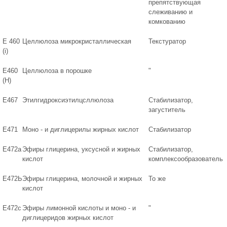
препятствующая
слеживанию и
комкованию
Е 460
Целлюлоза микрокристаллическая
Текстуратор
(i)
Е460
Целлюлоза в порошке
"
(H)
Е467
Этилгидроксиэтилцсллюлоза
Стабилизатор,
загуститель
Е471
Моно - и диглицерилы жирных кислот
Стабилизатор
Е472а
Эфиры глицерина, уксусной и жирных
Стабилизатор,
кислот
комплексообразователь
Е472Ь
Эфиры глицерина, молочной и жирных
То же
кислот
Е472с
Эфиры лимонной кислоты и моно - и
"
диглицеридов жирных кислот