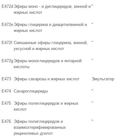
E472d
Эфиры моно - и диглицеридов, винной и
"
жирных кислот
Е472е
Эфиры глицерина и диацетилвинной и
"
жирных кислот
E472f
Смешанные эфиры глицерина, винной,
"
уксусной и жирных кислот
E472g
Эфиры моноглицеридов и янтарной
"
кислоты
Е473
Эфиры сахарозы и жирных кислот
Эмульгатор
Е474
Сахароглицериды
"
Е475
Эфиры полиглицеридов и жирных
"
кислот
Е476
Эфиры полиглицеридов и
"
взаимоэтерифииированных
рицинолевых дгелот