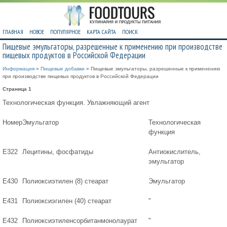
ГЛАВНАЯ
НОВОЕ
ПОПУЛЯРНОЕ
КАРТА САЙТА
ПОИСК
Пищевые эмульгаторы, разрешенные к применению при производстве
пищевых продуктов в Российской Федерации
Информация
»
Пищевые добавки
» Пищевые эмульгаторы, разрешенные к применению
при производстве пищевых продуктов в Российской Федерации
Страница 1
Технологическая функция. Увлажняющий агент
Номер
Эмульгатор
Технологическая
функция
Е322
Лецитины, фосфатиды
Антиокислитель,
эмульгатор
Е430
Полиоксиэтилен (8) стеарат
Эмульгатор
Е431
Полиоксиэгилен (40) стеарат
"
Е432
Полиоксиэтиленсорбитанмонолаурат
"