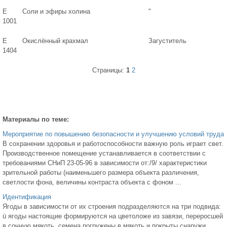
Е
Соли и эфиры холина
"
1001
Е
Окислённый крахмал
Загуститель
1404
Страницы:
1
2
Материалы по теме:
Мероприятие по повышению безопасности и улучшению условий труда
В сохранении здоровья и работоспособности важную роль играет свет.
Производственное помещение устанавливается в соответствии с
требованиями СНиП 23-05-96 в зависимости от:/9/ характеристики
зрительной работы (наименьшего размера объекта различения,
светлости фона, величины контраста объекта с фоном ...
Идентификация
Ягоды в зависимости от их строения подразделяются на три подвида:
ü ягоды настоящие формируются на цветоложе из завязи, переросшей
в сочную мякоть, семена погружены в мякоть и покрыты снаружи