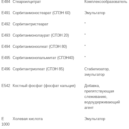
Е484
Стеароилцитрат
Комплексообразователь
Е491
Сорбитанмоностеарат (СПЭН 60)
Эмульгатор
Е492
Сорбитантристеарат
"
Е493
Сорбитанмонолаурат (СПЭН 20)
"
Е494
Сорбитанмоноолеат (СПЭН 80)
"
Е495
Сорбитанмонопальмитат (СПЭН40)
"
Е496
Сорбитантриолеат (СПЭН 85)
Стабилизатор,
эмульгатор
Е542
Костный фосфат (фосфат кальция)
Добавка,
препятствующая
слеживанию,
водоудерживающий
агент
Е
Холевая кислота
Эмульгатор
1000