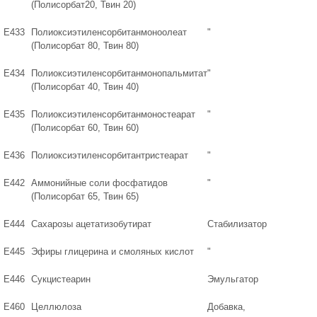
(Полисорбат20, Твин 20)
Е433
Полиоксиэтиленсорбитанмоноолеат
"
(Полисорбат 80, Твин 80)
Е434
Полиоксиэтиленсорбитанмонопальмитат
"
(Полисорбат 40, Твин 40)
Е435
Полиоксиэтиленсорбитанмоностеарат
"
(Полисорбат 60, Твин 60)
Е436
Полиоксиэтиленсорбитантристеарат
"
Е442
Аммонийные соли фосфатидов
"
(Полисорбат 65, Твин 65)
Е444
Сахарозы ацетатизобутират
Стабилизатор
Е445
Эфиры глицерина и смоляных кислот
"
Е446
Сукцистеарин
Эмульгатор
Е460
Целлюлоза
Добавка,