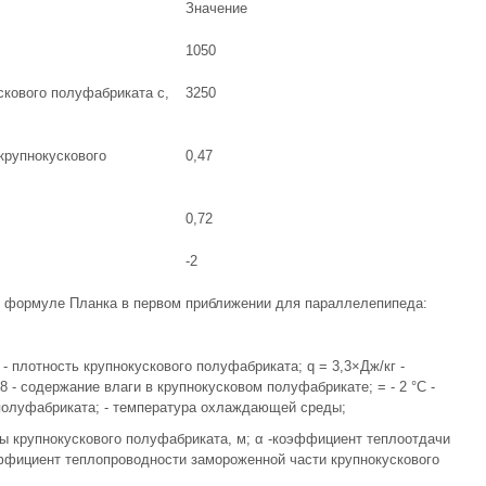
Значение
1050
кового полуфабриката с,
3250
крупнокускового
0,47
0,72
-2
о формуле Планка в первом приближении для параллелепипеда:
- плотность крупнокускового полуфабриката; q = 3,3×Дж/кг -
 - содержание влаги в крупнокусковом полуфабрикатe; = - 2 °С -
 полуфабриката; - температура охлаждающей среды;
ны крупнокускового полуфабриката, м; α -коэффициент теплоотдачи
оэффициент теплопроводности замороженной части крупнокускового