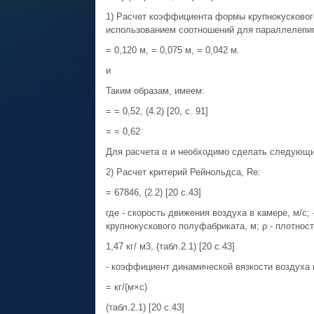
1) Расчет коэффициента формы крупнокусковог
использованием соотношений для параллелепи
= 0,120 м, = 0,075 м, = 0,042 м.
и
Таким образам, имеем:
= = 0,52, (4.2) [20, с. 91]
= = 0,62
Для расчета α и необходимо сделать следующи
2) Расчет критерий Рейнольдса, Re:
= 67846, (2.2) [20 с.43]
где - скорость движения воздуха в камере, м/с;
крупнокускового полуфабриката, м; ρ - плотност
1,47 кг/ м3, (табл.2.1) [20 с.43]
- коэффициент динамической вязкости воздуха п
= кг/(м×с)
(табл.2.1) [20 с.43]