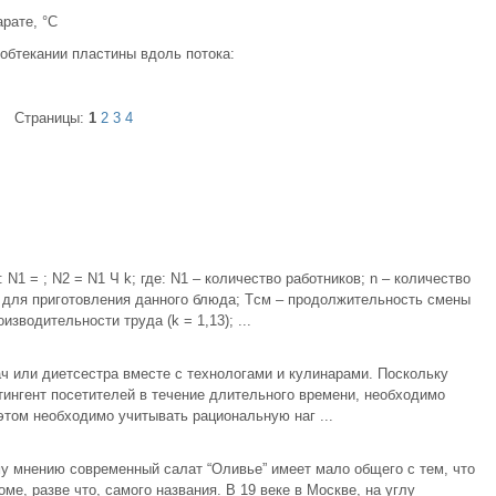
рате, °С
обтекании пластины вдоль потока:
Страницы:
1
2
3
4
1 = ; N2 = N1 Ч k; где: N1 – количество работников; n – количество
 для приготовления данного блюда; Tсм – продолжительность смены
зводительности труда (k = 1,13); ...
ч или диетсе­стра вместе с технологами и кулинарами. Поскольку
ингент посетителей в течение длительного времени, необходимо
этом необходимо учитывать рациональную наг ...
у мнению современный салат “Оливье” имеет мало общего с тем, что
е, разве что, самого названия. В 19 веке в Москве, на углу