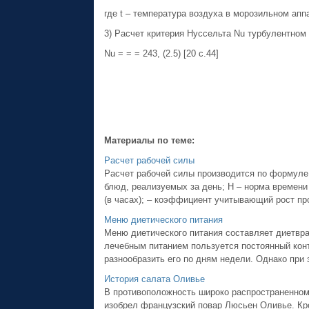
где t – температура воздуха в морозильном аппа
3) Расчет критерия Нуссельта Nu турбулентном 
Nu = = = 243, (2.5) [20 с.44]
Материалы по теме:
Расчет рабочей силы
Расчет рабочей силы производится по формуле: N
блюд, реализуемых за день; H – норма времени
(в часах); – коэффициент учитывающий рост прои
Меню диетического питания
Меню диетического питания составляет диетвра
лечебным питанием пользуется постоянный конт
разнообразить его по дням недели. Однако при 
История салата Оливье
В противоположность широко распространенном
изобрел французский повар Люсьен Оливье. Кром