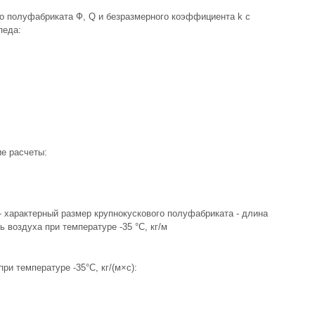
о полуфабриката Ф, Q и безразмерного коэффициента k с
педа:
е расчеты:
 - характерный размер крупнокускового полуфабриката - длина
ь воздуха при температуре -35 °С, кг/м
ри температуре -35°С, кг/(м×с):