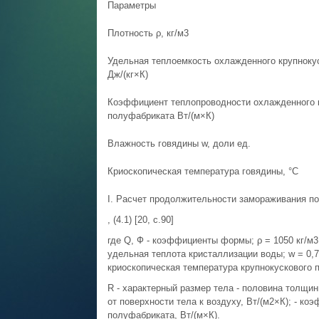
Параметры
Плотность ρ, кг/м3
Удельная теплоемкость охлажденного крупнокус
Дж/(кг×К)
Коэффициент теплопроводности охлажденного 
полуфабриката Вт/(м×К)
Влажность говядины w, доли ед.
Криоскопическая температура говядины, °С
I. Расчет продолжительности замораживания п
, (4.1) [20, с.90]
где Q, Ф - коэффициенты формы; ρ = 1050 кг/м3 
удельная теплота кристаллизации воды; w = 0,78
криоскопическая температура крупнокускового
R - характерный размер тела - половина толщи
от поверхности тела к воздуху, Вт/(м2×К); - к
полуфабриката, Вт/(м×К).