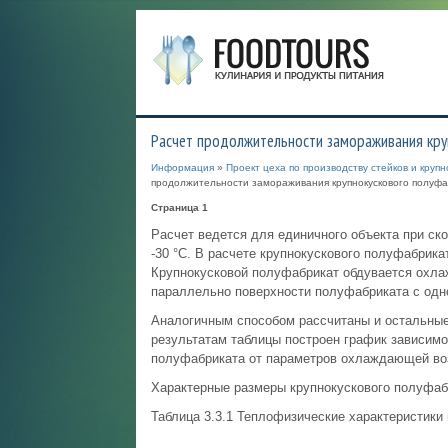
Расчет продолжительности замораживания кру
Информация
»
Проект цеха по производству стейков и круп
продолжительности замораживания крупнокускового полуфа
Страница 1
Расчет ведется для единичного объекта при ско
-30 °С. В расчете крупнокускового полуфабрикат
Крупнокусковой полуфабрикат обдувается охлаж
параллельно поверхности полуфабриката с одн
Аналогичным способом рассчитаны и остальные 
результатам таблицы построен график зависим
полуфабриката от параметров охлаждающей воз
Характерные размеры крупнокускового полуфабрик
Таблица 3.3.1 Теплофизические характеристики