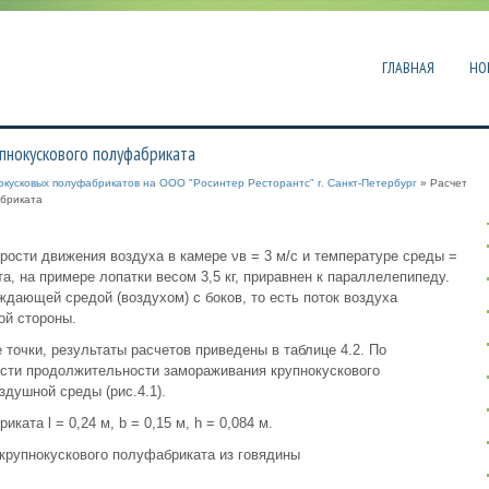
ГЛАВНАЯ
НО
пнокускового полуфабриката
нокусковых полуфабрикатов на ООО "Росинтер Ресторантс" г. Санкт-Петербург
» Расчет
бриката
рости движения воздуха в камере νв = 3 м/с и температуре среды =
а, на примере лопатки весом 3,5 кг, приравнен к параллелепипеду.
дающей средой (воздухом) с боков, то есть поток воздуха
ой стороны.
точки, результаты расчетов приведены в таблице 4.2. По
ости продолжительности замораживания крупнокускового
душной среды (рис.4.1).
ата l = 0,24 м, b = 0,15 м, h = 0,084 м.
 крупнокускового полуфабриката из говядины