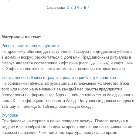
Страницы:
1
2
3
4
5
6
7
Материалы по теме:
Рецепт приготовления сумаляк
По древнему обычаю, до наступления Навруза люди должны убирать
в домах и вокруг, рассчитаться с долгами. Традиционным ритуалом в
Навруз является составление хафт сина (перс. هفت سین‎) и хафт шин-
а. Хафт син состоит из семи элементов, названия которых начина ...
Составление таблицы и графика реализации блюд и напитков
На основании таблицы загрузки зала и плана-меню количество блюд
того или иного наименования за каждый час работы предприятия
определяем по формуле где Nдень – общее количество блюд данного
вида; К – коэффициент пересчета блюд. Полученные данные сводим в
таблицу 5: Таблица 5. Таблица реализации блюд ...
Укупорка
При фасовке консервов в банки попадает воздух. Подсос воздуха в
жидкие и пюреобразные продукты происходит и при перекачивании их
насосом на розлив. Чем ниже температура продукта во время