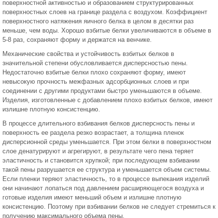
поверхностной активностью и образованием структурированных
поверхностных слоев на границе раздела с воздухом. Коэффициент
поверхностного натяжения яичного белка в целом в десятки раз
меньше, чем воды. Хорошо взбитые белки увеличиваются в объеме в
5-8 раз, сохраняют форму и держатся на венчике.
Механические свойства и устойчивость взбитых белков в
значительной степени обусловливается дисперсностью пены.
Недостаточно взбитые белки плохо сохраняют форму, имеют
невысокую прочность межфазных адсорбционных слоев и при
соединении с другими продуктами быстро уменьшаются в объеме.
Изделия, изготовленные с добавлением плохо взбитых белков, имеют
излишне плотную консистенцию.
В процессе длительного взбивания белков дисперсность пены и
поверхность ее раздела резко возрастает, а толщина пленок
дисперсионной среды уменьшается. При этом белки в поверхностном
слое денатурируют и агрегируют, в результате чего пена теряет
эластичность и становится хрупкой; при последующем взбивании
такой пены разрушается ее структура и уменьшается объем системы.
Если пленки теряют эластичность, то в процессе выпекания изделий
они начинают лопаться под давлением расширяющегося воздуха и
готовые изделия имеют меньший объем и излишне плотную
консистенцию. Поэтому при взбивании белков не следует стремиться к
получению максимального объема пены.