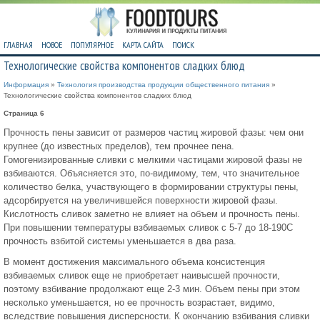
ГЛАВНАЯ
НОВОЕ
ПОПУЛЯРНОЕ
КАРТА САЙТА
ПОИСК
Технологические свойства компонентов сладких блюд
Информация
»
Технология производства продукции общественного питания
»
Технологические свойства компонентов сладких блюд
Страница 6
Прочность пены зависит от размеров частиц жировой фазы: чем они
крупнее (до известных пределов), тем прочнее пена.
Гомогенизированные сливки с мелкими частицами жировой фазы не
взбиваются. Объясняется это, по-видимому, тем, что значительное
количество белка, участвующего в формировании структуры пены,
адсорбируется на увеличившейся поверхности жировой фазы.
Кислотность сливок заметно не влияет на объем и прочность пены.
При повышении температуры взбиваемых сливок с 5-7 до 18-190С
прочность взбитой системы уменьшается в два раза.
В момент достижения максимального объема консистенция
взбиваемых сливок еще не приобретает наивысшей прочности,
поэтому взбивание продолжают еще 2-3 мин. Объем пены при этом
несколько уменьшается, но ее прочность возрастает, видимо,
вследствие повышения дисперсности. К окончанию взбивания сливки