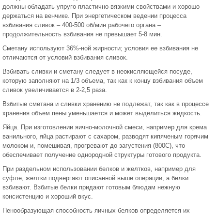
должны обладать упруго-пластично-вязкими свойствами и хорошо
держаться на венчике. При энергетическом ведении процесса
взбивания сливок – 400-500 об/мин рабочего органа –
продолжительность взбивания не превышает 5-8 мин.
Сметану используют 36%-ной жирности; условия ее взбивания не
отличаются от условий взбивания сливок.
Взбивать сливки и сметану следует в неокисляющейся посуде,
которую заполняют на 1/3 объема, так как к концу взбивания объем
сливок увеличивается в 2-2,5 раза.
Взбитые сметана и сливки хранению не подлежат, так как в процессе
хранения объем пены уменьшается и может выделиться жидкость.
Яйца. При изготовлении яично-молочной смеси, например для крема
ванильного, яйца растирают с сахаром, разводят кипяченым горячим
молоком и, помешивая, прогревают до загустения (800С), что
обеспечивает получение однородной структуры готового продукта.
При раздельном использовании белков и желтков, например для
суфле, желтки подвергают описанной выше операции, а белки
взбивают. Взбитые белки придают готовым блюдам нежную
консистенцию и хороший вкус.
Пенообразующая способность яичных белков определяется их