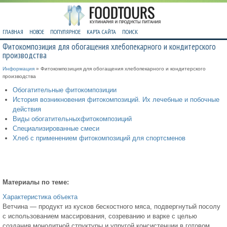
ГЛАВНАЯ
НОВОЕ
ПОПУЛЯРНОЕ
КАРТА САЙТА
ПОИСК
Фитокомпозиция для обогащения хлебопекарного и кондитерского
производства
Информация
» Фитокомпозиция для обогащения хлебопекарного и кондитерского
производства
Обогатительные фитокомпозиции
История возникновения фитокомпозиций. Их лечебные и побочные
действия
Виды обогатительныхфитокомпозиций
Специализированные смеси
Хлеб с применением фитокомпозиций для спортсменов
Материалы по теме:
Характеристика объекта
Ветчина — продукт из кусков бескостного мяса, подвергнутый посолу
с использованием массирования, созреванию и варке с целью
создания монолитной структуры и упругой консистенции в готовом