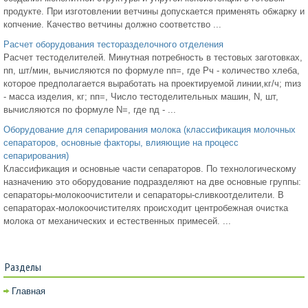
продукте. При изготовлении ветчины допускается применять обжарку и
копчение. Качество ветчины должно соответство ...
Расчет оборудования тесторазделочного отделения
Расчет тестоделителей. Минутная потребность в тестовых заготовках,
nп, шт/мин, вычисляются по формуле nп=, где Pч - количество хлеба,
которое предполагается выработать на проектируемой линии,кг/ч; mиз
- масса изделия, кг; nп=, Число тестоделительных машин, N, шт,
вычисляются по формуле N=, где nд - ...
Оборудование для сепарирования молока (классификация молочных
сепараторов, основные факторы, влияющие на процесс
сепарирования)
Классификация и основные части сепараторов. По технологическому
назначению это оборудование подразделяют на две основные группы:
сепараторы-молокоочистители и сепараторы-сливкоотделители. В
сепараторах-молокоочистителях происходит центробежная очистка
молока от механических и естественных примесей. ...
Разделы
Главная