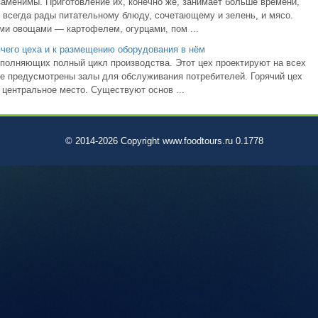
аменимы. Приготовление их, конечно же, занимает больше времени,
ти всегда рады питательному блюду, сочетающему и зелень, и мясо.
ми овощами — картофелем, огурцами, пом ...
чего цеха и к размещению оборудования в нём
ыполняющих полный цикл производства. Этот цех проектируют на всех
де предусмотрены залы для обслуживания потребителей. Горячий цех
 центральное место. Существуют основ ...
© 2014-2026 Copyright www.foodtours.ru 0.1778