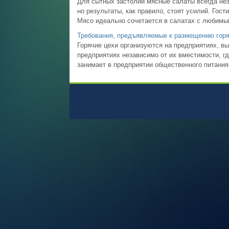
Для сытных застолий мясные салаты всегда нез
но результаты, как правило, стоят усилий. Гос
Мясо идеально сочетается в салатах с любимы
Требования, предъявляемые к размещению горя
Горячие цехи организуются на предприятиях, в
предприятиях независимо от их вместимости, г
занимает в предприятии общественного питания