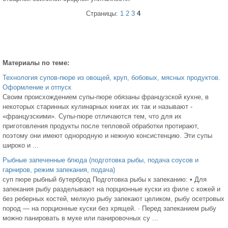
Страницы:
1
2
3
4
Материалы по теме:
Технология супов-пюре из овощей, круп, бобовых, мясных продуктов.
Оформление и отпуск
Своим происхождением супы-пюре обязаны французской кухне, в
некоторых старинных кулинарных книгах их так и называют -
«французскими». Супы-пюре отличаются тем, что для их
приготовления продукты после тепловой обработки протирают,
поэтому они имеют однородную и нежную консистенцию. Эти супы
широко и ...
Рыбные запеченные блюда (подготовка рыбы, подача соусов и
гарниров, режим запекания, подача)
суп пюре рыбный бутерброд Подготовка рыбы к запеканию: • Для
запекания рыбу разделывают на порционные куски из филе с кожей и
без реберных костей, мелкую рыбу запекают целиком, рыбу осетровых
пород — на порционные куски без хрящей. · Перед запеканием рыбу
можно панировать в муке или панировочных су ...