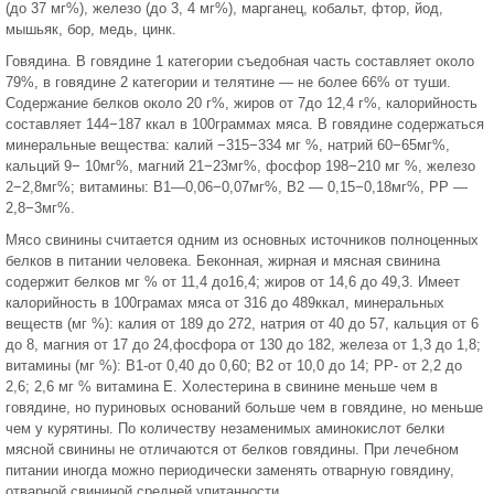
(до 37 мг%), железо (до 3, 4 мг%), марганец, кобальт, фтор, йод,
мышьяк, бор, медь, цинк.
Говядина. В говядине 1 категории съедобная часть составляет около
79%, в говядине 2 категории и телятине — не более 66% от туши.
Содержание белков около 20 г%, жиров от 7до 12,4 г%, калорийность
составляет 144−187 ккал в 100граммах мяса. В говядине содержаться
минеральные вещества: калий −315−334 мг %, натрий 60−65мг%,
кальций 9− 10мг%, магний 21−23мг%, фосфор 198−210 мг %, железо
2−2,8мг%; витамины: В1—0,06−0,07мг%, В2 — 0,15−0,18мг%, РР —
2,8−3мг%.
Мясо свинины считается одним из основных источников полноценных
белков в питании человека. Беконная, жирная и мясная свинина
содержит белков мг % от 11,4 до16,4; жиров от 14,6 до 49,3. Имеет
калорийность в 100грамах мяса от 316 до 489ккал, минеральных
веществ (мг %): калия от 189 до 272, натрия от 40 до 57, кальция от 6
до 8, магния от 17 до 24,фосфора от 130 до 182, железа от 1,3 до 1,8;
витамины (мг %): В1-от 0,40 до 0,60; В2 от 10,0 до 14; РР- от 2,2 до
2,6; 2,6 мг % витамина Е. Холестерина в свинине меньше чем в
говядине, но пуриновых оснований больше чем в говядине, но меньше
чем у курятины. По количеству незаменимых аминокислот белки
мясной свинины не отличаются от белков говядины. При лечебном
питании иногда можно периодически заменять отварную говядину,
отварной свининой средней упитанности.