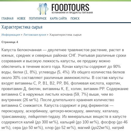
ГЛАВНАЯ
НОВОЕ
ПОПУЛЯРНОЕ
КАРТА САЙТА
ПОИСК
Характеристика сырья
Информация
»
Литовская кухня
» Характеристика сырья
Страница 4
Капуста белокочанная — двулетнее травянистое растение, растет в
южных, средних и северных районах СНГ. Учитывая различные сроки
созревания и высокую лежкость капусты, ее продажу можно
обеспечить в течение всего года. Кочан капусты содержит до 90%
воды, белки (1, 8%), углеводы (5, 4%). Из общего количества белков
около 30% составляют различные аминокислоты. В состав капусты
входят витамины С, Р, В1, В2, РР, В6, фолиевая кислота, каротин,
провитамин Д, биотин, витамины К, Е, холин, витамин РР. Содержание
витамина С в наружных листьях кочана (59, 7%) выше, чем во
внутренних (26 мг%). После длительного хранения количество
витамина С снижается. Капуста содержит и ряд ферментов —
пероксидазу, аскорбиназу, цитохро-моксидазу, амилазу, каталазу,
трансаминазу, лейцилпеп-тидазу. Из минеральных веществ в капусте
содержится калий (до 300 мг%), кальций (до 100 мг%), фосфор (до 46
мг%), сера (до 50 мг%), хлор (до 52 мг%), магний (до22мг%), натрий