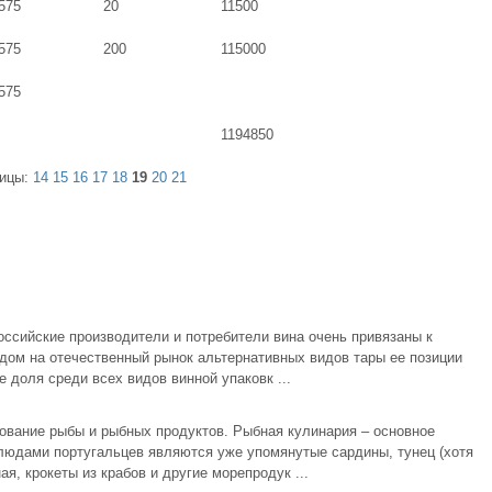
575
20
11500
575
200
115000
575
1194850
ницы:
14
15
16
17
18
19
20
21
российские производители и потребители вина очень привязаны к
одом на отечественный рынок альтернативных видов тары ее позиции
 доля среди всех видов винной упаковк ...
зование рыбы и рыбных продуктов. Рыбная кулинария – основное
людами португальцев являются уже упомянутые сардины, тунец (хотя
я, крокеты из крабов и другие морепродук ...