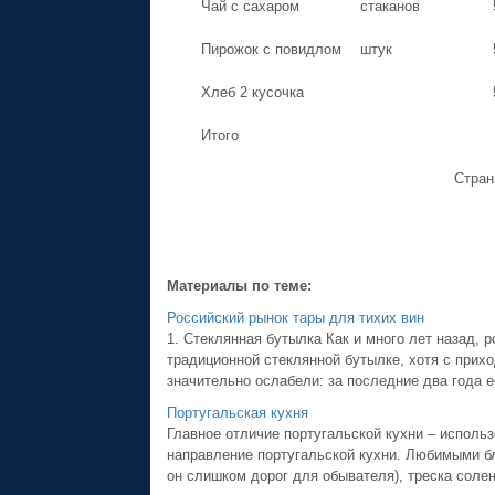
Чай с сахаром
стаканов
Пирожок с повидлом
штук
Хлеб 2 кусочка
Итого
Стра
Материалы по теме:
Российский рынок тары для тихих вин
1. Стеклянная бутылка Как и много лет назад, 
традиционной стеклянной бутылке, хотя с прих
значительно ослабели: за последние два года ее
Португальская кухня
Главное отличие португальской кухни – исполь
направление португальской кухни. Любимыми б
он слишком дорог для обывателя), треска солена