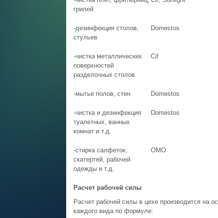
грилей
-дезинфекция столов,
Domestos
стульев
-чистка металлических
Cif
поверхностей
разделочных столов
-мытье полов, стен
Domestos
-чистка и дезинфекция
Domestos
туалетных, ванных
комнат и т.д.
-стирка салфеток,
ОМО
скатертей, рабочей
одежды и т.д.
Расчет рабочей силы
Расчет рабочей силы в цехе производится на о
каждого вида по формуле: