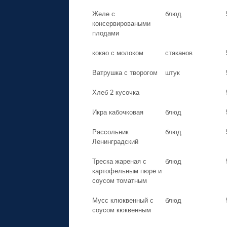
Желе с
блюд
консервироваными
плодами
кокао с молоком
стаканов
Ватрушка с творогом
штук
Хлеб 2 кусочка
Икра кабочковая
блюд
Рассольник
блюд
Ленинградский
Треска жареная с
блюд
картофельным пюре и
соусом томатным
Мусс клюквенный с
блюд
соусом кюквенным