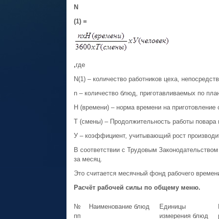
N
(1) =
,
где
N(1) – количество работников цеха, непосредс
n – количество блюд, приготавливаемых по пла
Н (времени) – норма времени на приготовление
Т (смены) – Продолжительность работы повара 
У – коэффициент, учитывающий рост производит
В соответствии с Трудовым Законодательством 
за месяц.
Это считается месячный фонд рабочего времен
Расчёт рабочей силы по общему меню.
№
Наименование блюд
Единицы
пп
измерения блюд