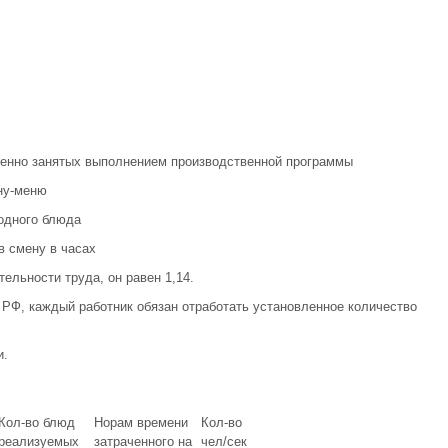
твенно занятых выполнением производственной программы
ну-меню
 одного блюда
в смену в часах
ельности труда, он равен 1,14.
РФ, каждый работник обязан отработать установленное количество
и.
Кол-во блюд
Норам времени
Кол-во
реализуемых
затраченного на
чел/сек