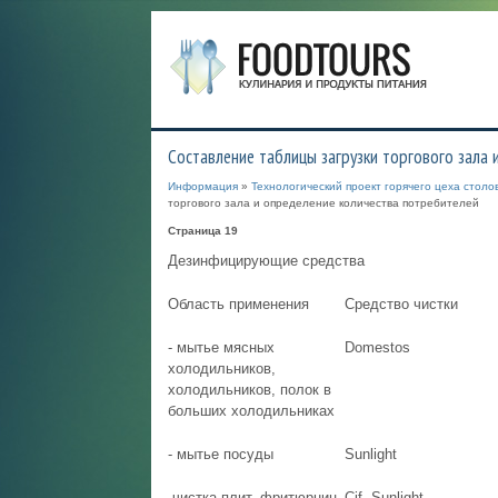
Составление таблицы загрузки торгового зала
Информация
»
Технологический проект горячего цеха стол
торгового зала и определение количества потребителей
Страница 19
Дезинфицирующие средства
Область применения
Средство чистки
- мытье мясных
Domestos
холодильников,
холодильников, полок в
больших холодильниках
- мытье посуды
Sunlight
-чистка плит, фритюрниц,
Cif, Sunlight