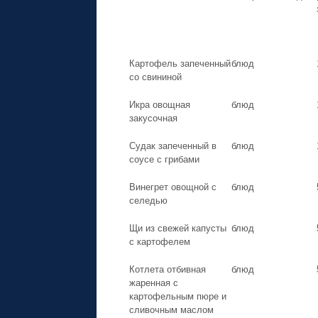
Картофель запеченный
блюд
со свининой
Икра овощная
блюд
закусочная
Судак запеченный в
блюд
соусе с грибами
Винегрет овощной с
блюд
селедью
Щи из свежей капусты
блюд
с картофелем
Котлета отбивная
блюд
жаренная с
картофельным пюре и
сливочным маслом