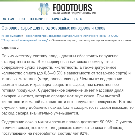
ГЛАВНАЯ
НОВОЕ
ПОПУЛЯРНОЕ
КАРТА САЙТА
ПОИСК
Основное сырье для плодоовощных консервов и соков
Информация
»
Технология производства натурального яблочного сока на ООО
"Покровский консервный завод"
» Основное сырье для плодоовощных консервов и соков
Страница 2
По химическому составу плоды должны обеспечить получение
стандартного сока. В консервированных соках нормируются
содержание сухих веществ, кислотность, а также допустимое
количество спирта (до 0,3—0,5% в зависимости от товарного сорта) и
тяжелых металлов (меди, олова, свинца). Чем выше содержание
ароматических и красящих веществ в сырье, тем качественнее
готовая продукция. Существенное значение имеет массовая доля
сахаров и кислот, которые определяют вкус соков. При высокой
кислотности и малой сахаристости сок получается невкусным. В этом
случае к нему добавляют сахар. Если сахаристость сырья высокая, то
расход сахара значительно уменьшается.
Содержание сока в мякоти зрелых плодов достигает 90-95%. С учетом
наличия семян, косточек, плодоножек количество сока в яблоках,
поступающих на переработку, составляет 92%.