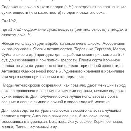
Содержание сока в мякоти плодов (в %) определяют по соотношению
сухих веществ (или кислотности) плодов и отжатого сока :
С=а1/а2,
где а1 и а2 - содержание сухих веществ (или кислотность) в плодах и
отжатом соке, %
Яблоки используют для выработки соков очень широко. Ассортимент
их разнообразен. Яблоки летних сортов (Боровинка Сергеева, Мелба,
Суйслепское и др.) пригодны для выработки соков при съеме за 5 .7
сут. до созревания и при полной зрелости. Плоды сорта Коричное
полосатое для натуральных соков снимают при полной зрелости, а
Антоновки обыкновенной после 6 .7-дневного хранения в хранилище
или через месяц при хранении в холодильнике.
Плоды летних сроков созревания, как правило, дают меньший выход
сока по сравнению с осенними и зимними сортами, меньше содержат
сухих веществ. Для получения соков лучше использовать сорта
осенние и осенне-зимние с сочной и кисло-сладкой мякотью.
Для производства натуральных соков высокого качества лучшими
являются сорта: Антоновка обыкновенная, Антоновка новая,
Бессемянка мичуринская, Богатырь, Жигулевское, Коричное новое,
Мелба, Пепин шафранный и др.