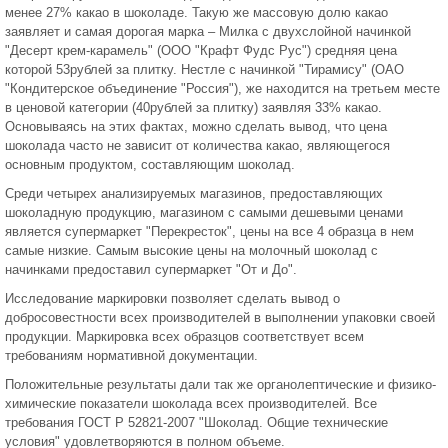
менее 27% какао в шоколаде. Такую же массовую долю какао
заявляет и самая дорогая марка – Милка с двухслойной начинкой
"Десерт крем-карамель" (ООО "Крафт Фудс Рус") средняя цена
которой 53рублей за плитку. Нестле с начинкой "Тирамису" (ОАО
"Кондитерское объединение "Россия"), же находится на третьем месте
в ценовой категории (40рублей за плитку) заявляя 33% какао.
Основываясь на этих фактах, можно сделать вывод, что цена
шоколада часто не зависит от количества какао, являющегося
основным продуктом, составляющим шоколад.
Среди четырех анализируемых магазинов, предоставляющих
шоколадную продукцию, магазином с самыми дешевыми ценами
является супермаркет "Перекресток", цены на все 4 образца в нем
самые низкие. Самым высокие цены на молочный шоколад с
начинками предоставил супермаркет "От и До".
Исследование маркировки позволяет сделать вывод о
добросовестности всех производителей в выполнении упаковки своей
продукции. Маркировка всех образцов соответствует всем
требованиям нормативной документации.
Положительные результаты дали так же органолептические и физико-
химические показатели шоколада всех производителей. Все
требования ГОСТ Р 52821-2007 "Шоколад. Общие технические
условия" удовлетворяются в полном объеме.