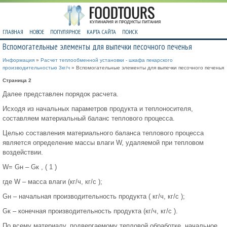
ГЛАВНАЯ
НОВОЕ
ПОПУЛЯРНОЕ
КАРТА САЙТА
ПОИСК
Вспомогательные элементы для выпечки песочного печенья
Информация
»
Расчет теплообменной установки - шкафа пекарского
производительностью 3кг/ч
» Вспомогательные элементы для выпечки песочного печенья
Страница 2
Далее представлен порядок расчета.
Исходя из начальных параметров продукта и теплоносителя,
составляем материальный баланс теплового процесса.
Целью составления материального баланса теплового процесса
является определение массы влаги W, удаляемой при тепловом
воздействии.
W= Gн – Gк , ( 1 )
где W – масса влаги (кг/ч, кг/с );
Gн – начальная производительность продукта ( кг/ч, кг/с );
Gк – конечная производительность продукта (кг/ч, кг/с ).
По всему материалу, подвергаемому тепловой обработке, начальное