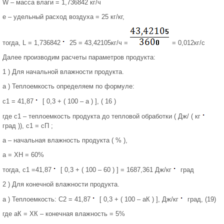
W – масса влаги = 1,736842 кг/ч
е – удельный расход воздуха = 25 кг/кг,
тогда, L = 1,736842
25 = 43,42105кг/ч =
= 0,012кг/с
Далее производим расчеты параметров продукта:
1 ) Для начальной влажности продукта.
а ) Теплоемкость определяем по формуле:
с1 = 41,87
[ 0,3 + ( 100 – а ) ], ( 16 )
где с1 – теплоемкость продукта до тепловой обработки ( Дж/ ( кг
град )), с1 = сП ;
а – начальная влажность продукта ( % ),
а = ХН = 60%
тогда, с1 =41,87
[ 0,3 + ( 100 – 60 ) ] = 1687,361 Дж/кг
град
2 ) Для конечной влажности продукта.
а ) Теплоемкость: С2 = 41,87
[ 0,3 + ( 100 – аК ) ], Дж/кг
град, (19)
где аК = ХК – конечная влажность = 5%