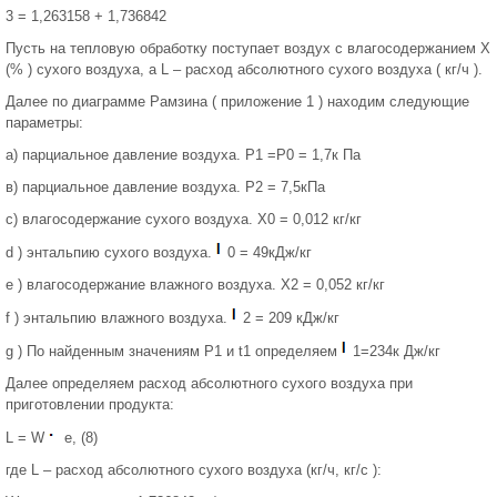
3 = 1,263158 + 1,736842
Пусть на тепловую обработку поступает воздух с влагосодержанием Х
(% ) сухого воздуха, а L – расход абсолютного сухого воздуха ( кг/ч ).
Далее по диаграмме Рамзина ( приложение 1 ) находим следующие
параметры:
а) парциальное давление воздуха. Р1 =Р0 = 1,7к Па
в) парциальное давление воздуха. Р2 = 7,5кПа
с) влагосодержание сухого воздуха. Х0 = 0,012 кг/кг
d ) энтальпию сухого воздуха.
0 = 49кДж/кг
е ) влагосодержание влажного воздуха. Х2 = 0,052 кг/кг
f ) энтальпию влажного воздуха.
2 = 209 кДж/кг
g ) По найденным значениям P1 и t1 определяем
1=234к Дж/кг
Далее определяем расход абсолютного сухого воздуха при
приготовлении продукта:
L = W
e, (8)
где L – расход абсолютного сухого воздуха (кг/ч, кг/c ):