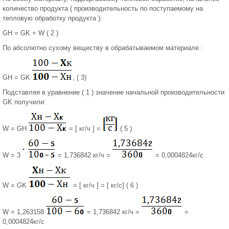
количество продукта ( производительность по поступаемому на
тепловую обработку продукта ):
GH = GK + W ( 2 )
По абсолютно сухому веществу в обрабатываемом материале :
GH = GK
, ( 3)
Подставляя в уравнение ( 1 ) значение начальной производительности
GK получили:
W = GH
= [ кг/ч ] =
( 5 )
W = 3
= 1,736842 кг/ч =
= 0,0004824кг/с
W = GK
= [ кг/ч ] = [ кг/с] ( 6 )
W = 1,263158
= 1,736842 кг/ч =
=
0,0004824кг/с