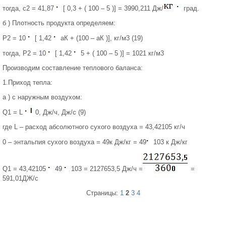
тогда, с2 = 41,87
[ 0,3 + ( 100 – 5 )] = 3990,211 Дж/
град.
б ) Плотность продукта определяем:
Р2 = 10
[ 1,42
аК + (100 – аК )], кг/м3 (19)
тогда, Р2 = 10
[ 1,42
5 + ( 100 – 5 )] = 1021 кг/м3
Производим составление теплового баланса:
1.Приход тепла:
а ) с наружным воздухом:
Q1 = L
0, Дж/ч, Дж/с (9)
где L – расход абсолютного сухого воздуха = 43,42105 кг/ч
0 – энтальпия сухого воздуха = 49к Дж/кг = 49
103 к Дж/кг
Q1 = 43,42105
49
103 = 2127653,5 Дж/ч =
=
591,01ДЖ/с
Страницы:
1
2
3
4