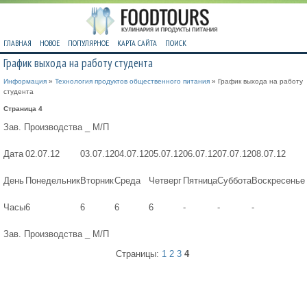
ГЛАВНАЯ
НОВОЕ
ПОПУЛЯРНОЕ
КАРТА САЙТА
ПОИСК
График выхода на работу студента
Информация
»
Технология продуктов общественного питания
» График выхода на работу
студента
Страница 4
Зав. Производства _ М/П
Дата
02.07.12
03.07.12
04.07.12
05.07.12
06.07.12
07.07.12
08.07.12
День
Понедельник
Вторник
Среда
Четверг
Пятница
Суббота
Воскресенье
Часы
6
6
6
6
-
-
-
Зав. Производства _ М/П
Страницы:
1
2
3
4