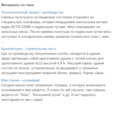
Материалы по теме:
Технологический процесс производства
Говяжьи полутуши в охлажденном состоянии отгружают на
специальную платформу, которая оборудована напольными весами
марки ВСП4-1000В и подвесными путями. Мясо взвешивают на
напольных весах. После приемки полутуши по подвесным путям мясо
поступают в холодильную камеру хранения туннельного типа с темп
...
Архитектурно - строительная часть
Цех по производству полукопченых колбас находится в здании
представляющее собой одноэтажное здание с сеткой колонн для
одноэтажного здания 6x12 высотой 4,9 м. Несущий каркас здания
состоит из колонн, установленных на фундамент и связанных
несущими конструкциями покрытия (балки, фермы). Каркас образ ...
Моя стихия – кулинария!
Сегодня нашла свою затерянную тетрадку, в которую выписывала
полюбившиеся мне рецепты. Я очень по ней скучала, там собраны
рецепты из "Лизы", "Катюшиной кухни" и др. И вот поделюсь
некоторыми из них с вами! ...