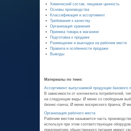
Химический состав, пищевая ценность
Основы производства
Классификация и ассортимент
Требования к качеству
Организация хранения
Приемка товара в магазине
Подготовка к продаже
Размещение и выкладка на рабочем месте
Правила и особенности продажи
Выводы
Материалы по теме:
Ассортимент выпускаемой продукции базового 
В зависимости от контингента потребителей, т
на следующие виды: Ø меню со свободным выбо
бизнес-ланча; Ø меню воскресного бранча; Ø ме
Организация рабочего места
Рабочим местом называется часть производстве
используя при этом соответствующее оборудова
предприятиях общественного питания имеют свои