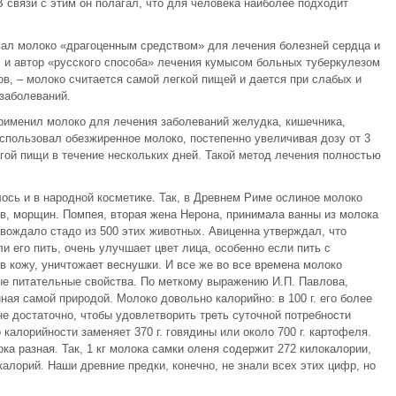
В связи с этим он полагал, что для человека наиболее подходит
ал молоко «драгоценным средством» для лечения болезней сердца и
 и автор «русского способа» лечения кумысом больных туберкулезом
лов, – молоко считается самой легкой пищей и дается при слабых и
заболеваний.
применил молоко для лечения заболеваний желудка, кишечника,
использовал обезжиренное молоко, постепенно увеличивая дозу от 3
угой пищи в течение нескольких дней. Такой метод лечения полностью
ось и в народной косметике. Так, в Древнем Риме ослиное молоко
, морщин. Помпея, вторая жена Нерона, принимала ванны из молока
овождало стадо из 500 этих животных. Авиценна утверждал, что
и его пить, очень улучшает цвет лица, особенно если пить с
в кожу, уничтожает веснушки. И все же во все времена молоко
ые питательные свойства. По меткому выражению И.П. Павлова,
ная самой природой. Молоко довольно калорийно: в 100 г. его более
не достаточно, чтобы удовлетворить треть суточной потребности
 калорийности заменяет 370 г. говядины или около 700 г. картофеля.
ка разная. Так, 1 кг молока самки оленя содержит 272 килокалории,
калорий. Наши древние предки, конечно, не знали всех этих цифр, но