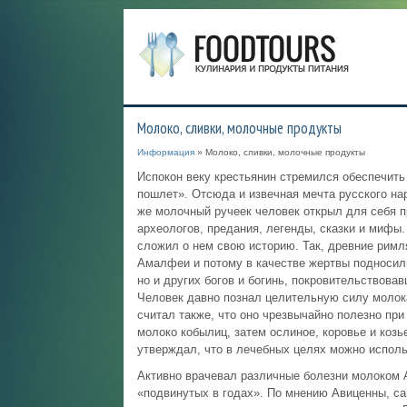
Молоко, сливки, молочные продукты
Информация
» Молоко, сливки, молочные продукты
Испокон веку крестьянин стремился обеспечить
пошлет». Отсюда и извечная мечта русского на
же молочный ручеек человек открыл для себя п
археологов, предания, легенды, сказки и мифы.
сложил о нем свою историю. Так, древние римл
Амалфеи и потому в качестве жертвы подносили
но и других богов и богинь, покровительствова
Человек давно познал целительную силу молока
считал также, что оно чрезвычайно полезно пр
молоко кобылиц, затем ослиное, коровье и коз
утверждал, что в лечебных целях можно исполь
Активно врачевал различные болезни молоком А
«подвинутых в годах». По мнению Авиценны, с