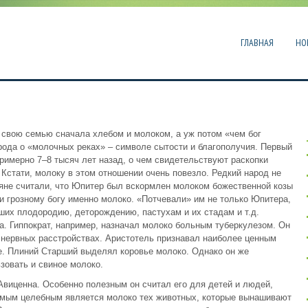
ГЛАВНАЯ
НО
 свою семью сначала хлебом и молоком, а уж потом «чем бог
рода о «молочных реках» – символе сытости и благополучия. Первый
римерно 7–8 тысяч лет назад, о чем свидетельствуют раскопки
 Кстати, молоку в этом отношении очень повезло. Редкий народ не
яне считали, что Юпитер был вскормлен молоком божественной козы
 грозному богу именно молоко. «Потчевали» им не только Юпитера,
вших плодородию, деторождению, пастухам и их стадам и т.д.
. Гиппократ, например, назначал молоко больным туберкулезом. Он
и нервных расстройствах. Аристотель признавал наиболее ценным
ье. Плиний Старший выделял коровье молоко. Однако он же
зовать и свиное молоко.
виценна. Особенно полезным он считал его для детей и людей,
амым целебным является молоко тех животных, которые вынашивают