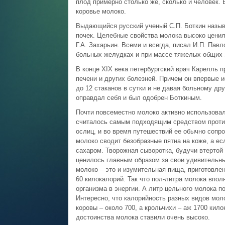
плод примерно столько же, сколько и человек. 
коровье молоко.
Выдающийся русский ученый С.П. Боткин назыв
почек. Целебные свойства молока высоко ценил
Г.А. Захарьин. Всеми и всегда, писал И.П. Пав
больных желудках и при массе тяжелых общих 
В конце XIX века петербургский врач Карелль 
печени и других болезней. Причем он впервые 
до 12 стаканов в сутки и не давая больному др
оправдал себя и был одобрен Боткиным.
Почти повсеместно молоко активно использовал
считалось самым подходящим средством против
ослиц, и во время путешествий ее обычно сопр
молоко сводит безобразные пятна на коже, а есл
сахаром. Творожная сыворотка, будучи втертой 
ценилось главным образом за свои удивительн
молоко – это и изумительная пища, приготовлен
60 килокалорий. Так что пол-литра молока впол
организма в энергии. А литр цельного молока по
Интересно, что калорийность разных видов моло
коровы – около 700, а крольчихи – аж 1700 кило
достоинства молока ставили очень высоко.