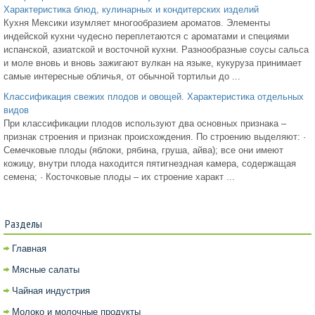
Характеристика блюд, кулинарных и кондитерских изделий
Кухня Мексики изумляет многообразием ароматов. Элементы
индейской кухни чудесно переплетаются с ароматами и специями
испанской, азиатской и восточной кухни. Разнообразные соусы сальса
и моле вновь и вновь зажигают вулкан на языке, кукуруза принимает
самые интересные обличья, от обычной тортильи до ...
Классификация свежих плодов и овощей. Характеристика отдельных
видов
При классификации плодов используют два основных признака –
признак строения и признак происхождения. По строению выделяют: ·
Семечковые плоды (яблоки, рябина, груша, айва); все они имеют
кожицу, внутри плода находится пятигнездная камера, содержащая
семена; · Косточковые плоды – их строение характ ...
Разделы
Главная
Мясные салаты
Чайная индустрия
Молоко и молочные продукты