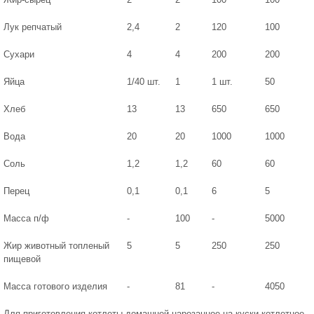
Лук репчатый
2,4
2
120
100
Сухари
4
4
200
200
Яйца
1/40 шт.
1
1 шт.
50
Хлеб
13
13
650
650
Вода
20
20
1000
1000
Соль
1,2
1,2
60
60
Перец
0,1
0,1
6
5
Масса п/ф
-
100
-
5000
Жир животный топленый
5
5
250
250
пищевой
Масса готового изделия
-
81
-
4050
Для приготовления котлеты домашней нарезанное на куски котлетное