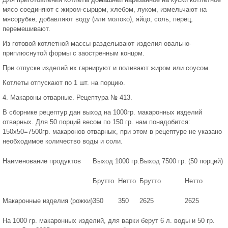
мясо соединяют с жиром-сырцом, хлебом, луком, измельчают на
мясорубке, добавляют воду (или молоко), яйцо, соль, перец,
перемешивают.
Из готовой котлетной массы разделывают изделия овально-
приплюснутой формы с заостренным концом.
При отпуске изделий их гарнируют и поливают жиром или соусом.
Котлеты отпускают по 1 шт. на порцию.
4. Макароны отварные. Рецептура № 413.
В сборнике рецептур дан выход на 1000гр. макаронных изделий
отварных. Для 50 порций весом по 150 гр. нам понадобится:
150х50=7500гр. макаронов отварных, при этом в рецептуре не указано
необходимое количество воды и соли.
Наименование продуктов
Выход 1000 гр.
Выход 7500 гр. (50 порций)
Брутто
Нетто
Брутто
Нетто
Макаронные изделия (рожки)
350
350
2625
2625
На 1000 гр. макаронных изделий, для варки берут 6 л. воды и 50 гр.