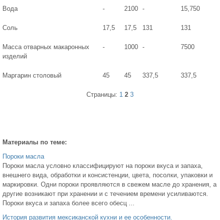
Вода
-
2100
-
15,750
Соль
17,5
17,5
131
131
Масса отварных макаронных
-
1000
-
7500
изделий
Маргарин столовый
45
45
337,5
337,5
Страницы:
1
2
3
Материалы по теме:
Пороки масла
Пороки масла условно классифицируют на пороки вкуса и запаха,
внешнего вида, обработки и консистенции, цвета, посолки, упаковки и
маркировки. Одни пороки проявляются в свежем масле до хранения, а
другие возникают при хранении и с течением времени усиливаются.
Пороки вкуса и запаха более всего обесц ...
История развития мексиканской кухни и ее особенности.