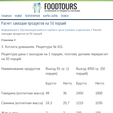
ГЛАВНАЯ
НОВОЕ
ПОПУЛЯРНОЕ
КАРТА САЙТА
ПОИСК
Расчет закладки продуктов на 50 порций
Информация
»
Организация работы горячего цеха (суповое отделение)
» Расчет
закладки продуктов на 50 порций
Страница 2
3. Котлета домашняя. Рецептура № 611.
Рецептура дана с выходом на 1 порцию, поэтому делаем перерасчет
на 50 порций.
Наименование продуктов
Выход 81 гр. (1
Выход 4050 гр. (50
порция)
порций)
Брутто
Нетто
Брутто
Нетто
Говядина (котлетная масса)
49
36
2450
1800
Свинина (котлетная масса)
24,3
20,7
1215
1035
Жир-сырец
2
2
100
100