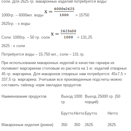
соли. Для 2625 гр. макаронных изделий потребуется воды:
1000гр. – 6000мл. воды
= 15750
2625гр. - х воды
Соли: 1000гр. – 50 гр. соли
= 131,25
2625 - х соли
Потребуется воды – 15,750 мл., соли – 131 гр.
При использовании макаронных изделий в качестве гарнира их
поливают маргарином столовым из расчета на 1 кг. изделий отварных
45 гр. маргарина. Для макаронов отварных нам потребуется: 45х7,5 =
337,5 гр. маргарина. Учитывая все произведенные подсчеты можно
составить таблицу норм закладки продуктов:
Наименование продуктов
Выход 1000
Выход 25000 гр. (50
гр.
порций)
Брутто
Нетто
Брутто
Нетто
Макаронные изделия (рожки)
350
350
2625
2625