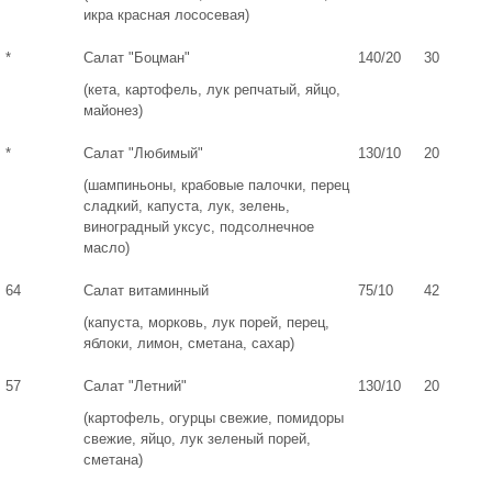
икра красная лососевая)
*
Салат "Боцман"
140/20
30
(кета, картофель, лук репчатый, яйцо,
майонез)
*
Салат "Любимый"
130/10
20
(шампиньоны, крабовые палочки, перец
сладкий, капуста, лук, зелень,
виноградный уксус, подсолнечное
масло)
64
Салат витаминный
75/10
42
(капуста, морковь, лук порей, перец,
яблоки, лимон, сметана, сахар)
57
Салат "Летний"
130/10
20
(картофель, огурцы свежие, помидоры
свежие, яйцо, лук зеленый порей,
сметана)