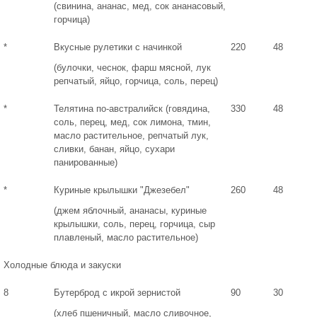
(свинина, ананас, мед, сок ананасовый,
горчица)
*
Вкусные рулетики с начинкой
220
48
(булочки, чеснок, фарш мясной, лук
репчатый, яйцо, горчица, соль, перец)
*
Телятина по-австралийск (говядина,
330
48
соль, перец, мед, сок лимона, тмин,
масло растительное, репчатый лук,
сливки, банан, яйцо, сухари
панированные)
*
Куриные крылышки "Джезебел"
260
48
(джем яблочный, ананасы, куриные
крылышки, соль, перец, горчица, сыр
плавленый, масло растительное)
Холодные блюда и закуски
8
Бутерброд с икрой зернистой
90
30
(хлеб пшеничный, масло сливочное,