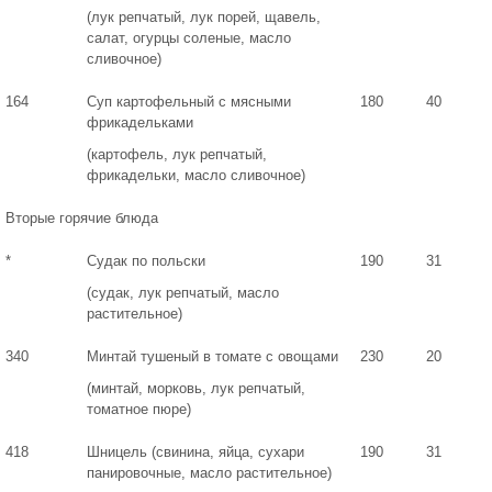
(лук репчатый, лук порей, щавель,
салат, огурцы соленые, масло
сливочное)
164
Суп картофельный с мясными
180
40
фрикадельками
(картофель, лук репчатый,
фрикадельки, масло сливочное)
Вторые горячие блюда
*
Судак по польски
190
31
(судак, лук репчатый, масло
растительное)
340
Минтай тушеный в томате с овощами
230
20
(минтай, морковь, лук репчатый,
томатное пюре)
418
Шницель (свинина, яйца, сухари
190
31
панировочные, масло растительное)