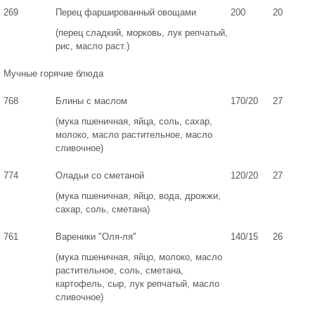
269
Перец фаршированный овощами
200
20
(перец сладкий, морковь, лук репчатый,
рис, масло раст.)
Мучные горячие блюда
768
Блины с маслом
170/20
27
(мука пшеничная, яйца, соль, сахар,
молоко, масло растительное, масло
сливочное)
774
Оладьи со сметаной
120/20
27
(мука пшеничная, яйцо, вода, дрожжи,
сахар, соль, сметана)
761
Вареники "Оля-ля"
140/15
26
(мука пшеничная, яйцо, молоко, масло
растительное, соль, сметана,
картофель, сыр, лук репчатый, масло
сливочное)