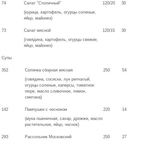
74
Салат "Столичный"
120/20
30
(курица, картофель, огурцы соленые,
яйцо, майонез)
73
Салат мясной
120/15
30
(говядина, картофель, огурцы свежие,
яйцо, майонез)
Супы
352
Солянка сборная мясная
250
54
(говядина, сосиски, лук репчатый,
огурцы соленые, каперсы, томатное
пюре, масло сливочное, лимон,
сметана)
142
Пампушки с чесноком
220
14
(мука пшеничная, сахар, дрожжи, масло
растительное, яйцо, чеснок)
293
Рассольник Московский
250
27