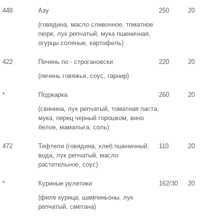
448
Азу
250
20
(говядина, масло сливочное, томатное
пюре, лук репчатый, мука пшеничная,
огурцы соленые, картофель)
422
Печень по - строгановски
220
20
(печень говяжья, соус, гарнир)
*
Поджарка
260
20
(свинина, лук репчатый, томатная паста,
мука, перец черный горошком, вино
белое, мамалыга, соль)
472
Тефтели (говядина, хлеб пшеничный,
110
20
вода, лук репчатый, масло
растительное, соус)
*
Куриные рулетики
162/30
20
(филе курица, шампиньоны, лук
репчатый, сметана)