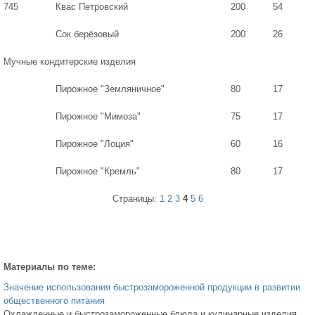
745
Квас Петровский
200
54
Сок берёзовый
200
26
Мучные кондитерские изделия
Пирожное "Земляничное"
80
17
Пирожное "Мимоза"
75
17
Пирожное "Лоция"
60
16
Пирожное "Кремль"
80
17
Страницы:
1
2
3
4
5
6
Материалы по теме:
Значение использования быстрозамороженной продукции в развитии
общественного питания
Охлажденные и быстрозамороженные блюда и кулинарные изделия