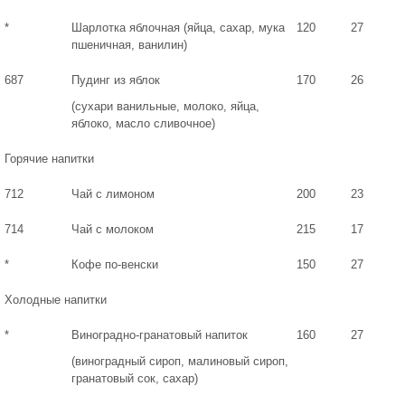
*
Шарлотка яблочная (яйца, сахар, мука
120
27
пшеничная, ванилин)
687
Пудинг из яблок
170
26
(сухари ванильные, молоко, яйца,
яблоко, масло сливочное)
Горячие напитки
712
Чай с лимоном
200
23
714
Чай с молоком
215
17
*
Кофе по-венски
150
27
Холодные напитки
*
Виноградно-гранатовый напиток
160
27
(виноградный сироп, малиновый сироп,
гранатовый сок, сахар)