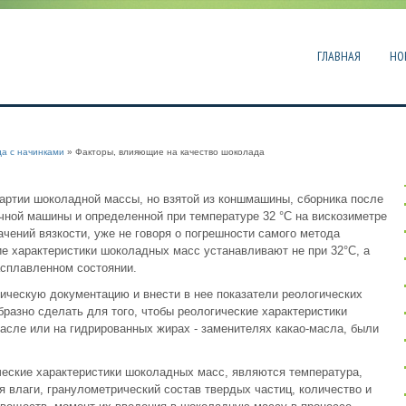
ГЛАВНАЯ
НО
а с начинками
» Факторы, влияющие на качество шоколада
партии шоколадной массы, но взятой из коншмашины, сборника после
ной машины и определенной при температуре 32 °С на вискозиметре
чений вязкости, уже не говоря о погрешности самого метода
е характеристики шоколадных масс устанавливают не при 32°С, а
расплавленном состоянии.
ическую документацию и внести в нее показатели реологических
бразно сделать для того, чтобы реологические характеристики
масле или на гидрированных жирах - заменителях какао-масла, были
ские характеристики шоколадных масс, являются температура,
 влаги, гранулометрический состав твердых частиц, количество и