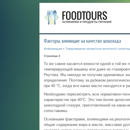
Факторы, влияющие на качество шоколада
Информация
»
Товароведная экспертиза молочного шоколад
Страница 2
То же самое касается вязкости одной и той же 
темперирующей машины или даже из глазировоч
Реутова. Мы никогда не получим одинаковых зна
определения. Поэтому за рубежом реологически
при 40 °С, когда все какао масло находится в 
Необходимо пересмотреть всю нормативно-техн
характеристик при 40°С. Это тем более целесоо
шоколадной глазури, приготовленной на какао-
сопоставимы.
Основными факторами, влияющими на реологиче
общее содержание жира в масле, массовая доля