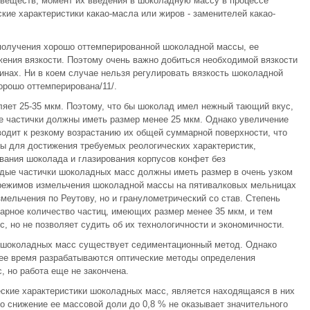
 веществ, момент их введения в шоколадную массу в процессе
ские характеристики какао-масла или жиров - заменителей какао-
 получения хорошо оттемперированной шоколадной массы, ее
ения вязкости. Поэтому очень важно добиться необходимой вязкости
нах. Ни в коем случае нельзя регулировать вязкость шоколадной
орошо оттемперирована/11/.
ляет 25-35 мкм. Поэтому, что бы шоколад имел нежный тающий вкус,
ые частички должны иметь размер менее 25 мкм. Однако увеличение
водит к резкому возрастанию их общей суммарной поверхности, что
ы для достижения требуемых реологических характеристик,
ания шоколада и глазирования корпусов конфет без
рдые частички шоколадных масс должны иметь размер в очень узком
е режимов измельчения шоколадной массы на пятивалковых мельницах
мельчения по Реутову, но и гранулометрический со став. Степень
арное количество частиц, имеющих размер менее 35 мкм, и тем
, но не позволяет судить об их технологичности и экономичности.
 шоколадных масс существует седиментационный метод. Однако
щее время разрабатываются оптические методы определения
, но работа еще не закончена.
кие характеристики шоколадных масс, является находящаяся в них
то снижение ее массовой доли до 0,8 % не оказывает значительного