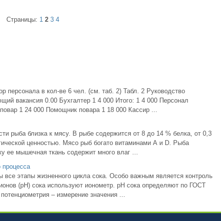
Страницы:
1
2
3
4
персонала в кол-ве 6 чел. (см. таб. 2) Табл. 2 Руководство
ий вакансия 0.00 Бухгалтер 1 4 000 Итого: 1 4 000 Персонал
овар 1 24 000 Помощник повара 1 18 000 Кассир ...
ти рыба близка к мясу. В рыбе содержится от 8 до 14 % белка, от 0,3
гической ценностью. Мясо рыб богато витаминами А и D. Рыба
у ее мышечная ткань содержит много влаг ...
 процесса
 все этапы жизненного цикла сока. Особо важным является контроль
 ионов (рН) сока используют ионометр. рН сока определяют по ГОСТ
потенциометрия – измерение значения ...