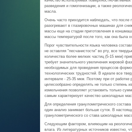
качество используемых поверхностно-активных
разведения и гомогенизации, а также реологиче
масла.
Очень часто приходится наблюдать, что после
разогревают в глазировочных машинах для сниж
массы еще на стадии приготовления в коншмаши
массы температурой после того, как она была х
Порог чувствительности языка человека состав
не оставляя "песчанистости" во рту, все тверд
количества более мелких частиц (5-15 мкм) при
требует значительного увеличения жировой фаз
необходимых для проведения процессов формов
технологических трудностей. В идеале все тве
интервале - 25-35 мкм. Поэтому при от работк
целесообразно определять не только степень из
измельчения позволяет установить только сумм
самым характеризует качество шоколадных масс
Для определения гранулометрического состава
один анализ занимает больше суток. В настоя
гранулометрического со става шоколадных масс
Следующим фактором, влияющим на реологичес
влага. Из литературных источников известно, ч