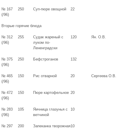
№ 167
250
Суп-пюре овощной
22
(/96)
Вторые горячие блюда
№ 312
255
Судак жареный с
120
Ян. О.В.
(/96)
луком по-
Лененградски
№ 375
250
Бефстроганов
132
(/96)
№ 465
150
Рис отварной
20
Сергеева О.В.
(/96)
№ 472
150
Пюре картофельное
20
(/96)
№ 283
105
Яичница глазунья с
10
(/96)
ветчиной
№ 297
200
Запеканка творожная
10