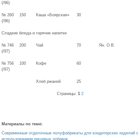
(/96)
№ 260
150
Каша «Боярская»
30
(/96)
Сладкие блюда и горячие напитки
№ 746
200
Чай
70
Ян. О.В.
(/97)
№ 756
100
Кофе
60
(/97)
Хлеб ржаной
25
Страницы:
1
2
Материалы по теме:
Современные отделочные полуфабрикаты для кондитерских изделий с
использованием пищевых добавок