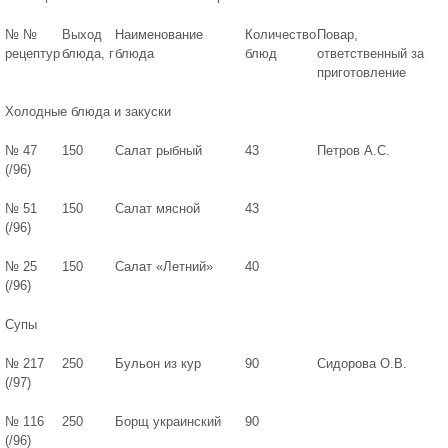
№ №
Выход
Наименование
Количество
Повар,
рецептур
блюда, г
блюда
блюд
ответственный за
приготовление
Холодные блюда и закуски
№ 47
150
Салат рыбный
43
Петров А.С.
(/96)
№ 51
150
Салат мясной
43
(/96)
№ 25
150
Салат «Летний»
40
(/96)
Супы
№ 217
250
Бульон из кур
90
Сидорова О.В.
(/97)
№ 116
250
Борщ украинский
90
(/96)