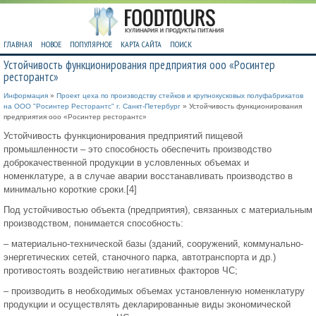
ГЛАВНАЯ
НОВОЕ
ПОПУЛЯРНОЕ
КАРТА САЙТА
ПОИСК
Устойчивость функционирования предприятия ооо «Росинтер
ресторантс»
Информация
»
Проект цеха по производству стейков и крупнокусковых полуфабрикатов
на ООО "Росинтер Ресторантс" г. Санкт-Петербург
» Устойчивость функционирования
предприятия ооо «Росинтер ресторантс»
Устойчивость функционирования предприятий пищевой
промышленности – это способность обеспечить производство
доброкачественной продукции в условленных объемах и
номенклатуре, а в случае аварии восстанавливать производство в
минимально короткие сроки.[4]
Под устойчивостью объекта (предприятия), связанных с материальным
производством, понимается способность:
– материально-технической базы (зданий, сооружений, коммунально-
энергетических сетей, станочного парка, автотранспорта и др.)
противостоять воздействию негативных факторов ЧС;
– производить в необходимых объемах установленную номенклатуру
продукции и осуществлять декларированные виды экономической