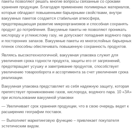
пакеты позволяют решать многие вопросы связанные со сроками
хранения продукции. Благодаря применению полимерных материалов,
которые обладают повышенными барьерными свойствами, внутри
вакуумных пакетов создается стабильная атмосфера,
предотвращающая развитие микроорганизмов и способная сохранять
продукт до потребления. Вакуумные пакеты не позволяют проникать
кислороду и углекислому газу, не допускают попадания водяного пара
и посторонних запахов. Вакуумные пакеты из многослойных барьерных
пленок способны обеспечивать повышенную сохранность продуктов.
Являясь высокотехнологичной, вакуумная упаковка служит для
увеличения срока годности продукта, защиты его от загрязнений,
предотвращает усушку и заветривание продуктов, способствует
увеличению товарооборота и ассортимента за счет увеличения срока
реализации.
Вакуумная упаковка представляет из себя надежную защиту, которая
препятствует проникновению газов, кислорода, водяного пара. 10 «ЗА»
при использовании вакуумной упаковки
— Увеличивает срок хранения продукции, что в свою очередь ведет к
расширению географии поставок.
— Выполняет маркетинговую функцию – привлекает покупателя
эстетическим видом.