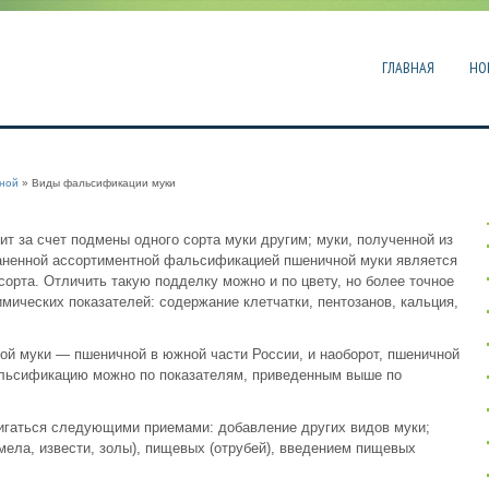
ГЛАВНАЯ
НО
ной
» Виды фальсификации муки
 за счет подмены одного сорта муки другим; муки, полученной из
раненной ассортиментной фальсификацией пшеничной муки является
орта. Отличить такую подделку можно и по цвету, но более точное
мических показателей: содержание клетчатки, пентозанов, кальция,
ой муки — пшеничной в южной части России, и наоборот, пшеничной
льсификацию можно по показателям, приведенным выше по
гаться следующими приемами: добавление других видов муки;
ела, извести, золы), пищевых (отрубей), введением пищевых