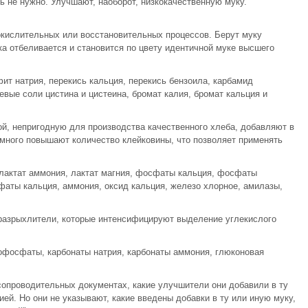
ь не нужно. Улучшают, наоборот, низкокачественную муку.
окислительных или восстановительных процессов. Берут муку
ка отбеливается и становится по цвету идентичной муке высшего
т натрия, перекись кальция, перекись бензоила, карбамид
евые соли цистина и цистеина, бромат калия, бромат кальция и
ой, непригодную для производства качественного хлеба, добавляют в
много повышают количество клейковины, что позволяет применять
 лактат аммония, лактат магния, фосфаты кальция, фосфаты
фаты кальция, аммония, оксид кальция, железо хлорное, амилазы,
разрыхлители, которые интенсифицируют выделение углекислого
офосфаты, карбонаты натрия, карбонаты аммония, глюконовая
опроводительных документах, какие улучшители они добавили в ту
ей. Но они не указывают, какие введены добавки в ту или иную муку,