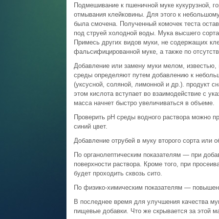
Подмешивание к пшеничной муке кукурузной, г
отмывания клейковины. Для этого к небольшому
была смочена. Полученный комочек теста остав
под струей холодной воды. Мука высшего сорта
Примесь других видов муки, не содержащих кле
фальсифицированной муке, а также по отсутств
Добавление или замену муки мелом, известью,
среды определяют путем добавлению к небольш
(уксусной, соляной, лимонной и др.). продукт 
этом кислота вступает во взаимодействие с ук
масса начнет быстро увеличиваться в объеме.
Проверить рН среды водного раствора можно п
синий цвет.
Добавление отрубей в муку второго сорта или
По органолептическим показателям — при добав
поверхности раствора. Кроме того, при просеив
будет проходить сквозь сито.
По физико-химическим показателям — повышенн
В последнее время для улучшения качества му
пищевые добавки. Что же скрывается за этой 