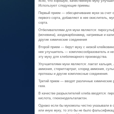
ясно, что хорошую, качественную муку улучшат
Используют следующие приемы.
Первый прием — обесцвечивание муки за счет 
первого сорта, добавляют в нее окислитель, му
сорта.
Отбеливателями для муки являются: пиросульфи
(мочевина), азодикарбонамид, натриевые и кали
другие химические соединения
Второй прием — берут муку с низкой клейковин
нее улучшитель — комплексообразователь и не
эту муку для хлебопекарного производства.
Улучшителями муки являются: лактат кальция,
аммония, стерилтартрат, хлорид аммония, суль
протеазы и другие комплексные соединения.
Третий прием — вводят различные химические 
газа.
В качестве разрыхлителей хлеба вводятся: пир
кислота, глюконодельталактон.
Однако если бы мукомолы честно указывали в с
или иную муку, то это бы не было фальсификаци