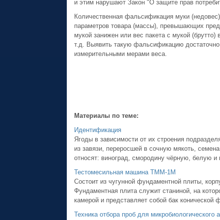
и этим нарушают Закон "О защите прав потреби
Количественная фальсификация муки (недовес) 
параметров товара (массы), превышающих пред
мукой занижен или вес пакета с мукой (брутто) в
т.д. Выявить такую фальсификацию достаточно
измерительными мерами веса.
Материалы по теме:
Идентификация
Ягоды в зависимости от их строения подраздел
из завязи, переросшей в сочную мякоть, семен
относят: виноград, смородину чёрную, белую и к
Тестомесильная машина ТММ-1М
Состоит из чугунной фундаментной плиты, корп
Фундаментная плита служит станиной, на котор
камерой и представляет собой бак конической 
Техника отбора проб для микробиологического 