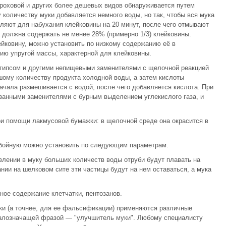
ороховой и других более дешевых видов обнаруживается путем
 количеству муки добавляется немного воды, но так, чтобы вся мука
ляют для набухания клейковины на 20 минут, после чего отмывают
 должна содержать не менее 28% (примерно 1/3) клейковины.
йковину, можно установить по низкому содержанию её в
ию упругой массы, характерной для клейковины.
 гипсом и другими непищевыми заменителями с щелочной реакцией
ому количеству продукта холодной воды, а затем кислоты
сначала размешивается с водой, после чего добавляется кислота. При
азанными заменителями с бурным выделением углекислого газа, и
ри помощи лакмусовой бумажки: в щелочной среде она окрасится в
 обойную можно установить по следующим параметрам.
лении в муку больших количеств воды отруби будут плавать на
ании на шелковом сите эти частицы будут на нем оставаться, а мука
ое содержание клетчатки, пентозанов.
ки (а точнее, для ее фальсификации) применяются различные
малозначащей фразой — "улучшитель муки". Любому специалисту