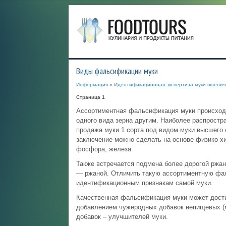
Виды фальсификации муки
Информация
»
Идентификационная экспертиза муки пшенич
Страница 1
Ассортиментная фальсификация муки происходит
одного вида зерна другим. Наиболее распрост
продажа муки 1 сорта под видом муки высшего с
заключение можно сделать на основе физико-хи
фосфора, железа.
Также встречается подмена более дорогой ржан
— ржаной. Отличить такую ассортиментную фа
идентификационным признакам самой муки.
Качественная фальсификация муки может дости
добавлением чужеродных добавок непищевых (м
добавок – улучшителей муки.