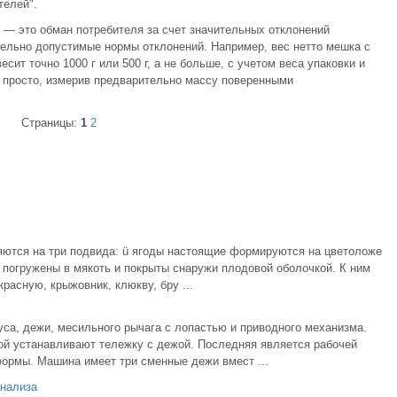
телей".
— это обман потребителя за счет значительных отклонений
ельно допустимые нормы отклонений. Например, вес нетто мешка с
есит точно 1000 г или 500 г, а не больше, с учетом веса упаковки и
 просто, измерив предварительно массу поверенными
Страницы:
1
2
яются на три подвида: ü ягоды настоящие формируются на цветоложе
а погружены в мякоть и покрыты снаружи плодовой оболочкой. К ним
расную, крыжовник, клюкву, бру ...
уса, дежи, месильного рычага с лопастью и приводного механизма.
ой устанавливают тележку с дежой. Последняя является рабочей
формы. Машина имеет три сменные дежи вмест ...
анализа