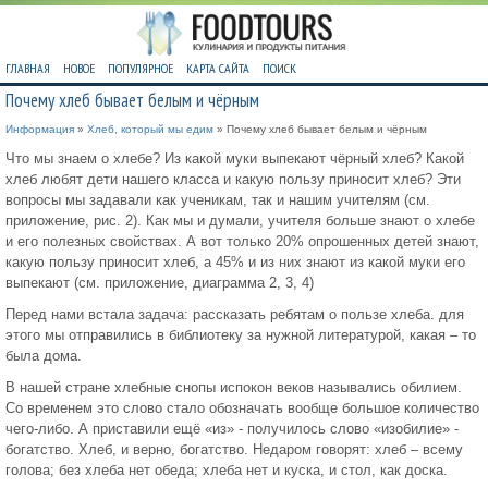
ГЛАВНАЯ
НОВОЕ
ПОПУЛЯРНОЕ
КАРТА САЙТА
ПОИСК
Почему хлеб бывает белым и чёрным
Информация
»
Хлеб, который мы едим
» Почему хлеб бывает белым и чёрным
Что мы знаем о хлебе? Из какой муки выпекают чёрный хлеб? Какой
хлеб любят дети нашего класса и какую пользу приносит хлеб? Эти
вопросы мы задавали как ученикам, так и нашим учителям (см.
приложение, рис. 2). Как мы и думали, учителя больше знают о хлебе
и его полезных свойствах. А вот только 20% опрошенных детей знают,
какую пользу приносит хлеб, а 45% и из них знают из какой муки его
выпекают (см. приложение, диаграмма 2, 3, 4)
Перед нами встала задача: рассказать ребятам о пользе хлеба. для
этого мы отправились в библиотеку за нужной литературой, какая – то
была дома.
В нашей стране хлебные снопы испокон веков назывались обилием.
Со временем это слово стало обозначать вообще большое количество
чего-либо. А приставили ещё «из» - получилось слово «изобилие» -
богатство. Хлеб, и верно, богатство. Недаром говорят: хлеб – всему
голова; без хлеба нет обеда; хлеба нет и куска, и стол, как доска.