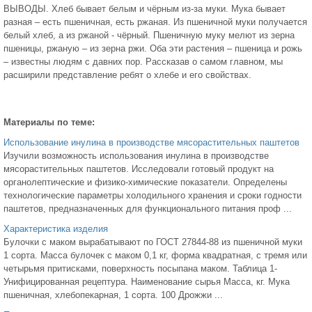
ВЫВОДЫ. Хлеб бывает белым и чёрным из-за муки. Мука бывает
разная – есть пшеничная, есть ржаная. Из пшеничной муки получается
белый хлеб, а из ржаной - чёрный. Пшеничную муку мелют из зерна
пшеницы, ржаную – из зерна ржи. Оба эти растения – пшеница и рожь
– известны людям с давних пор. Рассказав о самом главном, мы
расширили представление ребят о хлебе и его свойствах.
Материалы по теме:
Использование инулина в производстве мясорастительных паштетов
Изучили возможность использования инулина в производстве
мясорастительных паштетов. Исследовали готовый продукт на
органолептические и физико-химические показатели. Определены
технологические параметры холодильного хранения и сроки годности
паштетов, предназначенных для функционального питания проф ...
Характеристика изделия
Булочки с маком вырабатывают по ГОСТ 27844-88 из пшеничной муки
1 сорта. Масса булочек с маком 0,1 кг, форма квадратная, с тремя или
четырьмя притисками, поверхность посыпана маком. Таблица 1-
Унифицированная рецептура. Наименование сырья Масса, кг. Мука
пшеничная, хлебопекарная, 1 сорта. 100 Дрожжи ...