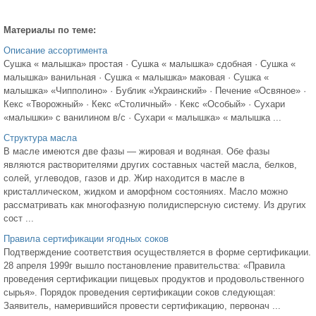
Материалы по теме:
Описание ассортимента
Сушка « малышка» простая · Сушка « малышка» сдобная · Сушка «
малышка» ванильная · Сушка « малышка» маковая · Сушка «
малышка» «Чипполино» · Бублик «Украинский» · Печение «Освяное» ·
Кекс «Творожный» · Кекс «Столичный» · Кекс «Особый» · Сухари
«малышки» с ванилином в/с · Сухари « малышка» « малышка ...
Структура масла
В масле имеются две фазы — жировая и водяная. Обе фазы
являются растворителями других составных частей масла, белков,
солей, углеводов, газов и др. Жир находится в масле в
кристаллическом, жидком и аморфном состояниях. Масло можно
рассматривать как многофазную полидисперсную систему. Из других
сост ...
Правила сертификации ягодных соков
Подтверждение соответствия осуществляется в форме сертификации.
28 апреля 1999г вышло постановление правительства: «Правила
проведения сертификации пищевых продуктов и продовольственного
сырья». Порядок проведения сертификации соков следующая:
Заявитель, намерившийся провести сертификацию, первонач ...