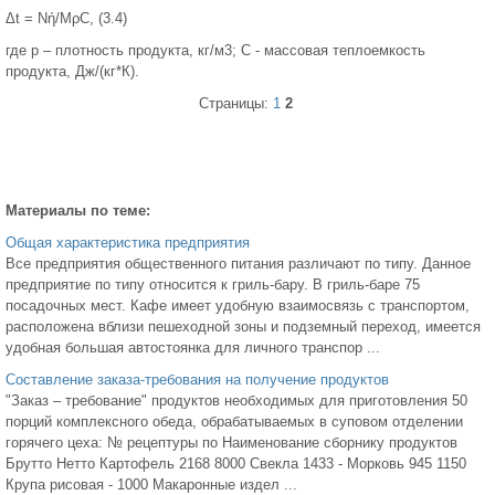
Δt = Nή/MρC, (3.4)
где р – плотность продукта, кг/м3; С - массовая теплоемкость
продукта, Дж/(кг*К).
Страницы:
1
2
Материалы по теме:
Общая характеристика предприятия
Все предприятия общественного питания различают по типу. Данное
предприятие по типу относится к гриль-бару. В гриль-баре 75
посадочных мест. Кафе имеет удобную взаимосвязь с транспортом,
расположена вблизи пешеходной зоны и подземный переход, имеется
удобная большая автостоянка для личного транспор ...
Составление заказа-требования на получение продуктов
"Заказ – требование" продуктов необходимых для приготовления 50
порций комплексного обеда, обрабатываемых в суповом отделении
горячего цеха: № рецептуры по Наименование сборнику продуктов
Брутто Нетто Картофель 2168 8000 Свекла 1433 - Морковь 945 1150
Крупа рисовая - 1000 Макаронные издел ...