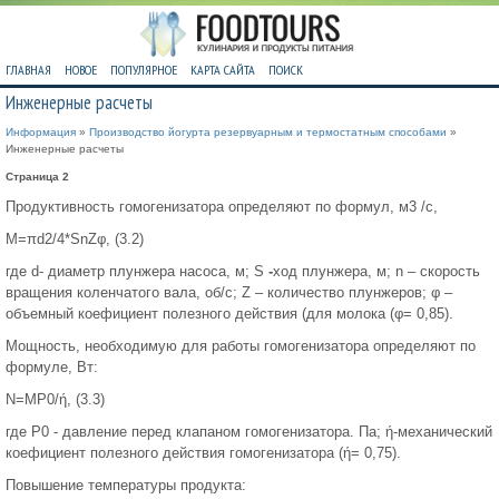
ГЛАВНАЯ
НОВОЕ
ПОПУЛЯРНОЕ
КАРТА САЙТА
ПОИСК
Инженерные расчеты
Информация
»
Производство йогурта резервуарным и термостатным способами
»
Инженерные расчеты
Страница 2
Продуктивность гомогенизатора определяют по формул, м3 /с,
М=πd2/4*SnZφ, (3.2)
где d- диаметр плунжера насоса, м; S
-
ход плунжера, м; n – скорость
вращения коленчатого вала, об/с; Z – количество плунжеров; φ –
объемный коефициент полезного действия (для молока (φ= 0,85).
Мощность, необходимую для работы гомогенизатора определяют по
формуле, Вт:
N=МР0/ή, (3.3)
где Р0 - давление перед клапаном гомогенизатора. Па; ή-механический
коефициент полезного действия гомогенизатора (ή= 0,75).
Повышение температуры продукта: