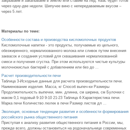
закрываем и закапываем в землю или ставим на лёд. Квас будет готов
через одну-две недели. Шипучее вино с непередаваемым вкусом –
через 5 лет.
Материалы по теме:
Особенности состава и производства кисломолочных продуктов
Кисломолочные напитки - это продукты, получаемые из цельного,
обезжиренного, нормализованного молока или сливок путем внесения
заквасок и создания условий для сквашивания нормализованной
смеси и получения сгустка. При этом используются чистые культуры
молочнокислых бактерий с добавлением или без до ...
Расчет производительности печи
Таблица 3-Исходные данные для расчета производительности печи.
Наименование изделия. Масса, кг Способ выпеч-ки Размеры
Продолжительность выпечки, мин. длинна, см ширина, см Булочки с
маком 0,1 подовый 9-10 9-10 21-23 Таблица 4-Характеристика печи.
Марка печи Количество люлек в печи Размер листов дл ...
Эволюция, основные тенденции развития и особенности формирования
российского рынка общественного питания
Приступая к анализу развития общественного питания в России, мы,
прежде всего, должны остановиться на родоначальнице современных