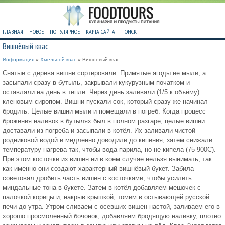
ГЛАВНАЯ
НОВОЕ
ПОПУЛЯРНОЕ
КАРТА САЙТА
ПОИСК
Вишнёвый квас
Информация
»
Хмельной квас
» Вишнёвый квас
Снятые с дерева вишни сортировали. Примятые ягоды не мыли, а
засыпали сразу в бутыль, закрывали кукурузным початком и
оставляли на день в тепле. Через день заливали (1/5 к объёму)
кленовым сиропом. Вишни пускали сок, который сразу же начинал
бродить. Целые вишни мыли и помещали в погреб. Когда процесс
брожения наливок в бутылях был в полном разгаре, целые вишни
доставали из погреба и засыпали в котёл. Их заливали чистой
родниковой водой и медленно доводили до кипения, затем снижали
температуру нагрева так, чтобы вода парила, но не кипела (75-900С).
При этом косточки из вишен ни в коем случае нельзя вынимать, так
как именно они создают характерный вишнёвый букет. Забила
советовал дробить часть вишен с косточками, чтобы усилить
миндальные тона в букете. Затем в котёл добавляем мешочек с
палочкой корицы и, накрыв крышкой, томим в остывающей русской
печи до утра. Утром сливаем с осевших вишен настой, заливаем его в
хорошо просмоленный бочонок, добавляем бродящую наливку, плотно