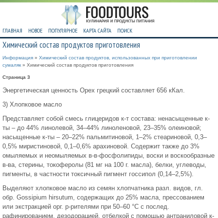
ГЛАВНАЯ
НОВОЕ
ПОПУЛЯРНОЕ
КАРТА САЙТА
ПОИСК
Химический состав продуктов приготовления
Информация
»
Химический состав продуктов, использованных при приготовлении
сумаляк
» Химический состав продуктов приготовления
Страница 3
Энергетическая ценность Орех грецкий составляет 656 кКал.
3) Хлопковое масло
Представляет собой смесь глицеридов к-т состава: ненасыщенные к-
ты – до 44% линолевой, 34–44% линоленовой, 23–35% олеиновой;
насыщенные к-ты – 20–22% пальмитиновой, 1–2% стеариновой, 0,3–
0,5% миристиновой, 0,1–0,6% арахиновой. Содержит также до 3%
омыляемых и неомыляемых в-в-фосфолипиды, воски и воскообразные
в-ва, стерины, токоферолы (81 мг на 100 г. масла), белки, углеводы,
пигменты, в частности токсичный пигмент госсипол (0,14–2,5%).
Выделяют хлопковое масло из семян хлопчатника разл. видов, гл.
обр. Gossipium hirsutum, содержащих до 25% масла, прессованием
или экстракцией орг. р-рителями при 50–60 °С с послед.
рафинированием, дезодорацией, отбелкой с помощью антраниловой к-