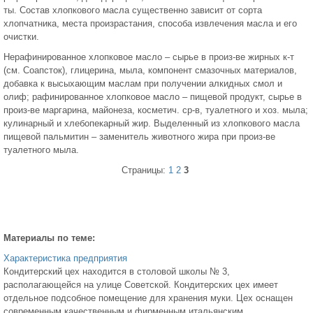
ты. Состав хлопкового масла существенно зависит от сорта
хлопчатника, места произрастания, способа извлечения масла и его
очистки.
Нерафинированное хлопковое масло – сырье в произ-ве жирных к-т
(см. Соапсток), глицерина, мыла, компонент смазочных материалов,
добавка к высыхающим маслам при получении алкидных смол и
олиф; рафинированное хлопковое масло – пищевой продукт, сырье в
произ-ве маргарина, майонеза, косметич. ср-в, туалетного и хоз. мыла;
кулинарный и хлебопекарный жир. Выделенный из хлопкового масла
пищевой пальмитин – заменитель животного жира при произ-ве
туалетного мыла.
Страницы:
1
2
3
Материалы по теме:
Характеристика предприятия
Кондитерский цех находится в столовой школы № 3,
располагающейся на улице Советской. Кондитерских цех имеет
отдельное подсобное помещение для хранения муки. Цех оснащен
современным качественным и фирменным итальянским