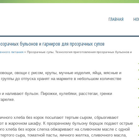
ГЛАВНАЯ
НО
розрачных бульонов и гарниров для прозрачных супов
енного питания
» Прозрачные супы. Технология приготовления прозрачных бульонов и
 овощи, овощи с рисом, крупы, мучные изделия, яйца, мясные и
й группы до отпуска хранят на мармите в небольшом количестве
 и наливают бульон. Пирожки, кулебяки, расстегаи, гренки
тарелке.
ничного хлеба без корок посыпают тертым сыром, сбрызгивают
т в жарочном шкафу. К прозрачному бульону борщок подают острые
ого хлеба без корок слегка обжаривают на сливочном масле с одной
ертого сыра, томатной пасты, яичного желтка, сливочного масла,