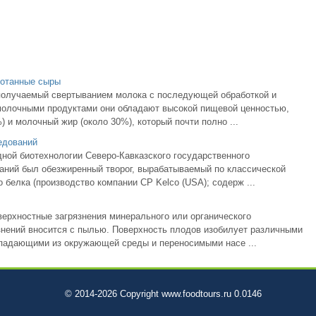
ботанные сыры
получаемый свертыванием молока с последующей обработкой и
 молочными продуктами они обладают высокой пищевой ценностью,
) и молочный жир (около 30%), который почти полно ...
едований
ной биотехнологии Северо-Кавказского государственного
аний был обезжиренный творог, вырабатываемый по классической
 белка (производство компании CP Kelco (USA); содерж ...
ерхностные загрязнения минерального или органического
знений вносится с пылью. Поверхность плодов изобилует различными
падающими из окружающей среды и переносимыми насе ...
© 2014-2026 Copyright www.foodtours.ru 0.0146