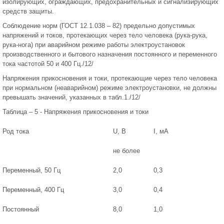
изолирующих, ограждающих, предохранительных и сигнализирующих
средств защиты.
Соблюдение норм (ГОСТ 12.1.038 – 82) предельно допустимых
напряжений и токов, протекающих через тело человека (рука-рука,
рука-нога) при аварийном режиме работы электроустановок
производственного и бытового назначения постоянного и переменного
тока частотой 50 и 400 Гц./12/
Напряжения прикосновения и токи, протекающие через тело человека
при нормальном (неаварийном) режиме электроустановки, не должны
превышать значений, указанных в табл.1./12/
Таблица – 5 - Напряжения прикосновения и токи
Род тока
U, В
I, мА
не более
Переменный, 50 Гц
2,0
0,3
Переменный, 400 Гц
3,0
0,4
Постоянный
8,0
1,0