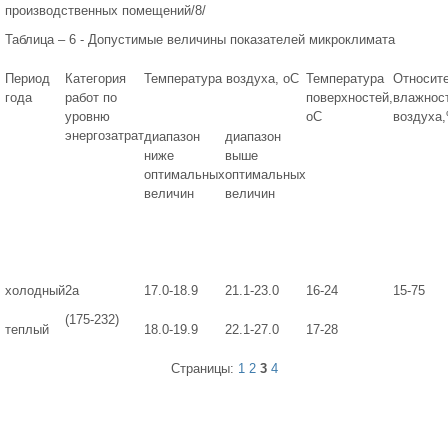
производственных помещений/8/
Таблица – 6 - Допустимые величины показателей микроклимата
Период
Категория
Температура воздуха, оС
Температура
Относит
года
работ по
поверхностей,
влажнос
уровню
оС
воздуха
энергозатрат
диапазон
диапазон
ниже
выше
оптимальных
оптимальных
величин
величин
холодный
2а
17.0-18.9
21.1-23.0
16-24
15-75
(175-232)
теплый
18.0-19.9
22.1-27.0
17-28
Страницы:
1
2
3
4