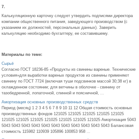
7.
Калькуляционную карточку следует утвердить подписями директора
компании общественного питания, заведующего производством (с
указанием их должностей, персональных данных). Заверить
калькуляцию необходимо бухгалтеру, ее составившему.
Материалы по теме:
Сырьё
Согласно ГОСТ 18236-85 «Продукты из свинины вареные. Технические
условия»для выработки вареных продуктов из свинины применяют
свинину по ГОСТ 7724 (включая туши подсвинков массой 30;38 кг) в
охлажденном состоянии; для ветчины в оболочке - свинину от
тазобедренной, лопаточной, спинной и поясничной, ...
Амортизация основных производственных средств
Период (месяц) 1 2 3 4 5 6 7 8 9 10 11 12 Общая стоимость основных
производственных фондов 121025 121025 121025 121025 121025
121025 121025 121025 121025 121025 121025 121025 Амортизация 5043
5043 5043 5043 5043 5043 5043 5043 5043 5043 5043 5043 Балансовая
стоимость 115982 110939 105896 100853 958 ...