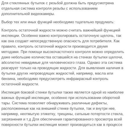
Для стеклянных бутылок с резьбой должна быть предусмотрена
отдельная система контроля резьбы с использованием
дополнительной видеокамеры.
Выбор тех или иных функций необходимо тщательно продумать:
Контроль остаточной жидкости можно считать важнейшей функцией
инспекции. Особенно важно контролировать остаточную щелочь, так
как она создает непосредственную опасность для потребителя. Как
правило, контроль остаточной жидкости производится двумя
методами. При помощи высокочастотного контроля можно определить
даже небольшие количества оставшейся на стенках бутылки щелочи,
абсолютно невидимые для человеческого глаза. Однако эта система
реагирует только на проводящие жидкости. Для выявления наличия в
бутылке других непроводящих жидкостей, например, масла или
бензина, необходимо предусмотреть инфракрасный контроль
остаточной жидкости.
Инспекция боковой стенки бутылки также является одной из наиболее
важных функций инспекции, особенно при использовании оборотной
тары. Система позволяет обнаруживать различные дефекты,
расположенные как на внешней стенке бутылки, так и внутри нее,
например, неотмытую этикетку, трещины, сильные потертости стекла,
загрязнения и т.д Для обеспечения гарантированного просмотра всей
поверхности бутылки инспекция может производиться как в процессе