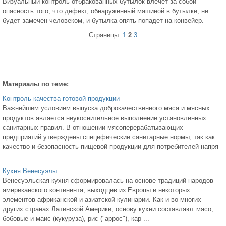
Визуальный контроль отбракованных бутылок влечет за собой
опасность того, что дефект, обнаруженный машиной в бутылке, не
будет замечен человеком, и бутылка опять попадет на конвейер.
Страницы:
1
2
3
Материалы по теме:
Контроль качества готовой продукции
Важнейшим условием выпуска доброкачественного мяса и мясных
продуктов является неукоснительное выполнение установленных
санитарных правил. В отношении мясоперерабатывающих
предприятий утверждены специфические санитарные нормы, так как
качество и безопасность пищевой продукции для потребителей напря
...
Кухня Венесуэлы
Венесуэльская кухня сформировалась на основе традиций народов
американского континента, выходцев из Европы и некоторых
элементов африканской и азиатской кулинарии. Как и во многих
других странах Латинской Америки, основу кухни составляют мясо,
бобовые и маис (кукуруза), рис ("аррос"), кар ...