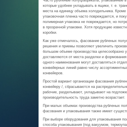
Часто рубленые полуфабрикаты, упакованные в 
которые удобнее укладывать в ящики, т. е. тра
места на единицу объема холодильника. Кроме т
упаковочная пленка часто повреждается, и поку
полимерная упаковка не повреждается, но потр
в прозрачной упаковке. Хотя продукцию извест
коробки.
Как уже отмечалось, фасование рубленых полу
решения и приемы позволяют увеличить произво
большом объеме производства целесообразно у
доставляются от места разделки и формования
одного наименования могут доставляться отдел
конвейерных линий равно числу ассортиментны
конвейеров.
Простой вариант организации фасования рублен
конвейеру /, сбрасываются на распределительны
рабочие, разделывают, укладывают на подложки
производительность труда заметно возрастает.
При малых объемах производства рубленых полу
фасования и упаковывания также имеет сущест
При выборе оборудования для упаковывания по
способа упаковывания (под вакуумом, термоупа