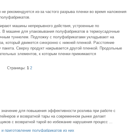
не рекомендуется из-за частого разрыва пленки во время наложения
полуфабрикатов.
ирают машины непрерывного действия, устроенные по
1). В машине для упаковывания полуфабрикатов в термоусадочные
очным туннелем. Подложку с полуфабрикатами укладывают на
а, который движется синхронно с нижней пленкой. Расстояние
 пакета. Сверху продукт накрывается другой пленкой. Продольные
ательных элементов, к которым пленки прижимаются
Страницы:
1
2
 значение для повышения эффективности розлива при работе с
тейнеров и возвратной тары на современном рынке делает
ков с возвратной тарой во избежание нарушения процесс ...
 и приготовление полуфабрикатов из них