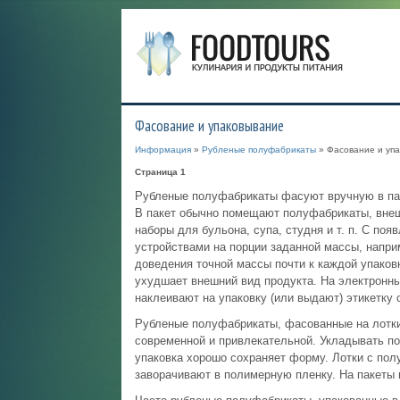
Фасование и упаковывание
Информация
»
Рубленые полуфабрикаты
» Фасование и уп
Страница 1
Рубленые полуфабрикаты фасуют вручную в пак
В пакет обычно помещают полуфабрикаты, вне
наборы для бульона, супа, студня и т. п. С по
устройствами на порции заданной массы, наприм
доведения точной массы почти к каждой упаков
ухудшает внешний вид продукта. На электронны
наклеивают на упаковку (или выдают) этикетку с
Рубленые полуфабрикаты, фасованные на лотки
современной и привлекательной. Укладывать по
упаковка хорошо сохраняет форму. Лотки с пол
заворачивают в полимерную пленку. На пакеты 