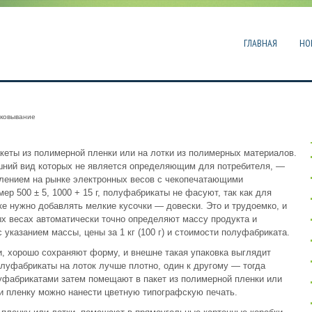
ГЛАВНАЯ
НО
аковывание
еты из полимерной пленки или на лотки из полимерных материалов.
шний вид которых не является определяющим для потребителя, —
явлением на рынке электронных весов с чекопечатающими
ер 500 ± 5, 1000 + 15 г, полуфабрикаты не фасуют, так как для
ке нужно добавлять мелкие кусочки — довески. Это и трудоемко, и
х весах автоматически точно определяют массу продукта и
 указанием массы, цены за 1 кг (100 г) и стоимости полуфабриката.
, хорошо сохраняют форму, и внешне такая упаковка выглядит
луфабрикаты на лоток лучше плотно, один к другому — тогда
уфабрикатами затем помещают в пакет из полимерной пленки или
и пленку можно нанести цветную типографскую печать.