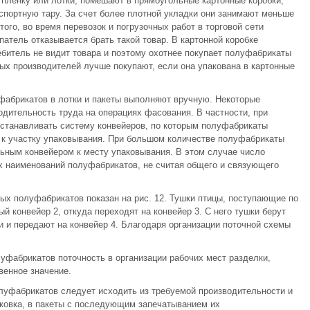
пленку или лотки, помешают в прямоугольные картонные коробки,
нспортную тару. За счет более плотной укладки они занимают меньше
ого, во время перевозок и погрузочных работ в торговой сети
патель отказывается брать такой товар. В картонной коробке
ебитель не видит товара и поэтому охотнее покупает полуфабрикаты
ных производителей лучше покупают, если она упакована в картонные
фабрикатов в лотки и пакеты выполняют вручную. Некоторые
дительность труда на операциях фасования. В частности, при
станавливать систему конвейеров, по которым полуфабрикаты
 к участку упаковывания. При большом количестве полуфабрикаты
ьным конвейером к месту упаковывания. В этом случае число
х наименований полуфабрикатов, не считая общего и связующего
ых полуфабрикатов показан на рис. 12. Тушки птицы, поступающие по
й конвейер 2, откуда переходят на конвейер 3. С него тушки берут
 и передают на конвейер 4. Благодаря организации поточной схемы
фабрикатов поточность в организации рабочих мест разделки,
венное значение.
луфабрикатов следует исходить из требуемой производительности и
ковка, в пакеты с последующим запечатыванием их