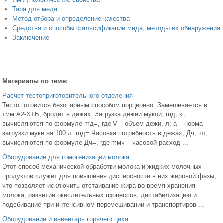
Тара для меда
Метод отбора и определение качества
Средства и способы фальсификации меда, методы их обнаружения
Заключение
Материалы по теме:
Расчет тестоприготовительного отделения
Тесто готовится безопарным способом порционно. Замешивается в
тмм А2-ХТБ, бродит в дежах. Загрузка дежей мукой, mд, кг,
вычисляются по формуле mд=, где V – объем дежи, л; а – норма
загрузки муки на 100 л. mд= Часовая потребность в дежах, Дч, шт,
вычисляются по формуле Дч=, где mмч – часовой расход ...
Оборудование для гомогенизации молока
Этот способ механической обработки молока и жидких молочных
продуктов служит для повышения дисперсности в них жировой фазы,
что позволяет исключить отстаивание жира во время хранения
молока, развитие окислительных процессов, дестабилизацию и
подсбивание при интенсивном перемешивании и транспортиров ...
Оборудование и инвентарь горячего цеха