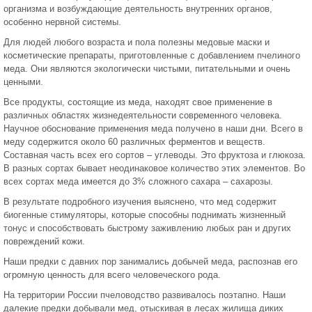
организма и возбуждающие деятельность внутренних органов,
особенно нервной системы.
Для людей любого возраста и пола полезны медовые маски и
косметические препараты, приготовленные с добавлением пчелиного
меда. Они являются экологически чистыми, питательными и очень
ценными.
Все продукты, состоящие из меда, находят свое применение в
различных областях жизнедеятельности современного человека.
Научное обоснование применения меда получено в наши дни. Всего в
меду содержится около 60 различных ферментов и веществ.
Составная часть всех его сортов – углеводы. Это фруктоза и глюкоза.
В разных сортах бывает неодинаковое количество этих элементов. Во
всех сортах меда имеется до 3% сложного сахара – сахарозы.
В результате подробного изучения выяснено, что мед содержит
биогенные стимуляторы, которые способны поднимать жизненный
тонус и способствовать быстрому заживлению любых ран и других
повреждений кожи.
Наши предки с давних пор занимались добычей меда, распознав его
огромную ценность для всего человеческого рода.
На территории России пчеловодство развивалось поэтапно. Наши
далекие предки добывали мед, отыскивая в лесах жилища диких