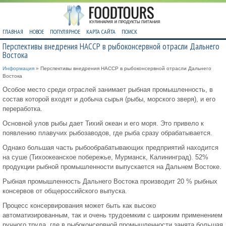
ГЛАВНАЯ
НОВОЕ
ПОПУЛЯРНОЕ
КАРТА САЙТА
ПОИСК
Перспективы внедрения НАССР в рыбоконсервной отрасли Дальнего
Востока
Информация
» Перспективы внедрения НАССР в рыбоконсервной отрасли Дальнего
Востока
Особое место среди отраслей занимает рыбная промышленность, в
состав которой входят и добыча сырья (рыбы, морского зверя), и его
переработка.
Основной улов рыбы дает Тихий океан и его моря. Это привело к
появлению плавучих рыбозаводов, где рыба сразу обрабатывается.
Однако большая часть рыбообрабатывающих предприятий находится
на суше (Тихоокеанское побережье, Мурманск, Калининград). 52%
продукции рыбной промышленности выпускается на Дальнем Востоке.
Рыбная промышленность Дальнего Востока производит 20 % рыбных
консервов от общероссийского выпуска.
Процесс консервирования может быть как высоко
автоматизированным, так и очень трудоемким с широким применением
ручного труда, где в рыбоконсервной промышленности занята большая