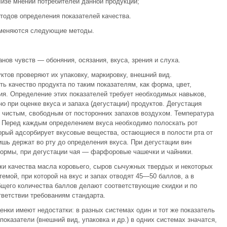
лизе мнений потребителей данной продукции;
тодов определения показателей качества.
именяются следующие методы.
ов чувств — обоняния, осязания, вку­са, зрения и слуха.
тов про­веряют их упаковку, маркировку, внешний вид.
ь качество продукта по таким показателям, как форма, цвет,
ция. Определение этих показателей тре­бует необходимых навыков,
о при оценке вкуса и запаха (дегустации) про­дуктов. Дегустация
 чистым, свободным от посторонних запахов возду­хом. Температура
 Перед каждым определением вкуса необходимо поло­скать рот
о­рый адсорбирует вкусовые вещества, остающиеся в полости рта от
ишь держат во рту до определения вкуса. При дегустации вин
рмы, при дегустации чая — фарфоровые чашечки и чайники.
ки каче­ства масла коровьего, сыров сычужных твердых и некоторых
емой, при которой на вкус и запах отводят 45—50 баллов, а в
бщего количества бал­лов делают соответствующие скидки и по
тветствии требованиям стан­дарта.
ки имеют недостатки: в разных системах один и тот же показатель
оказатели (внешний вид, упаковка и др.) в одних системах значатся,