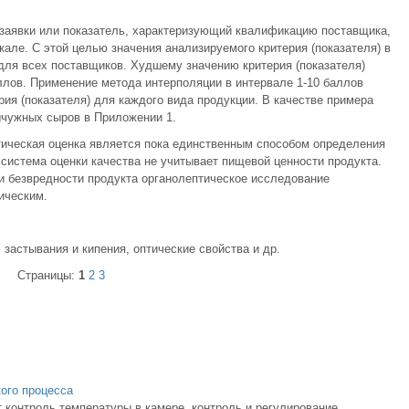
заявки или показатель, характеризующий квалификацию поставщика,
але. С этой целью значения анализируемого критерия (показателя) в
для всех поставщиков. Худшему значению критерия (показателя)
ллов. Применение метода интерполяции в интервале 1-10 баллов
ия (показателя) для каждого вида продукции. В качестве примера
ычужных сыров в Приложении 1.
птическая оценка является пока единственным способом определения
 система оценки качества не учитывает пищевой ценности продукта.
 без­вредности продукта органолептическое исследование
ическим.
застывания и кипения, оптические свойства и др.
Страницы:
1
2
3
ого процесса
контроль температуры в камере, контроль и регулирование