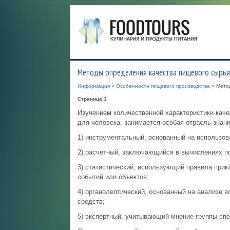
Методы определения качества пищевого сырья
Информация
»
Особенности пищевого производства
» Метод
Страница 1
Изучением количественной характеристики качес
для человека, занимается особая отрасль знан
1) инструментальный, основанный на использов
2) расчетный, заключающийся в вычислениях п
3) статистический, использующий правила прик
событий или объектов;
4) органолептический, основанный на анализе 
средств;
5) экспертный, учитывающий мнение группы спе