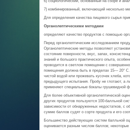
6) социологический, основанный на сборе и ана
7) комбинированный, включающий несколько ме
Для определения качества пищевого сырья пр
Органолептическими методами
определяют качество про­дуктов с помощью орган
Перед органолептическим исследованием продук
Органолептические методы позволяют установит
состояние поверхности, вкус, запах, консистен
знаний и большого практического опыта, особенн
проводится в светлом помещении с со­вершенно
помещения должна быть в пределах 15— 20° С.
чистой водой или прожевать кусочек хлеба, кот
предыдущего испытания. Пробу не глотают, а л
применяют специальные бокалы грушевидной фо
Для более объективной органолептической оцен
других продуктов пользуются 100-балльной сист
зависимо­сти от обнаруженных недостатков, с о
сумме баллов су­дят о сорте продукта и его соо
Большинство действующих систем балльной оцен
оценивается разным числом баллов; некоторые п