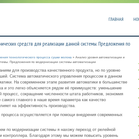
ГЛАВНАЯ
НО
нических средств для реализации данной системы. Предложения по
ения технологического процесса сушки молока
» Анализ уровня автоматизации и
стемы. Предложения по модернизации системы автоматизации
ниям для производства качественного продукта, но по уровню
вшей. Система автоматического управления процессом в данном
атики. На современном этапе развития автоматики в большинстве
а и это легко объясняется рядом её преимуществ: уменьшение
 процесс, сокращение численности штата работников, экономия
 самого главного в наше время параметра как качество
влияет на эффективность производства.
о процесса осуществляется при помощи внедрения современных
ем по модернизации системы я нахожу переход от релейной
и контроллера. Благодаря этому мы можем повысить уровень