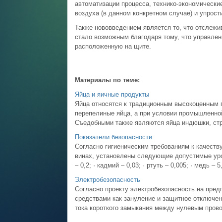
автоматизации процесса, технико-экономически
воздуха (в данном конкретном случае) и упрост
Также нововведением является то, что отслежи
стало возможным благодаря тому, что управлен
расположенную на щите.
Материалы по теме:
Яйца и яичные продукты
Яйца относятся к традиционным высокоценным 
перепелиные яйца, а при условии промышленной
Съедобными также являются яйца индюшки, страу
Показатели безопасности
Согласно гигиеническим требованиям к качеств
винах, установлены следующие допустимые уровн
– 0,2; · кадмий – 0,03; · ртуть – 0,005; · медь – 5,
Электробезопасность
Согласно проекту электробезопасность на пред
средствами как зануление и защитное отключен
тока короткого замыкания между нулевым провод