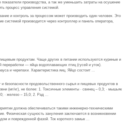
е показатели производства, а так же уменьшить затраты на осушение
ить процесс управления системой.
вание и контроль за процессом может производить один человек. Это
ие системой производится через контроллер и панель оператора,
пищевым продуктам. Чаще других в питании используются куриные и
 переработки — яйца водоплавающих птиц (гусей и уток).
са и черепахи. Характеристика яиц. Яйцо состоит ...
у и безопасности продовольственного сырья и пищевых продуктов в
и (мг/кг), не более: 1. Токсичные элементы · свинец – 0,3; · мышьяк
0; · железо – 15,0; 2. Рад ...
приятии должна обеспечиваться такими инженерно-техническими
ие. Физическая сущность зануления заключается в возникновении
ом и поврежденной фазой. Ток короткого замык ...