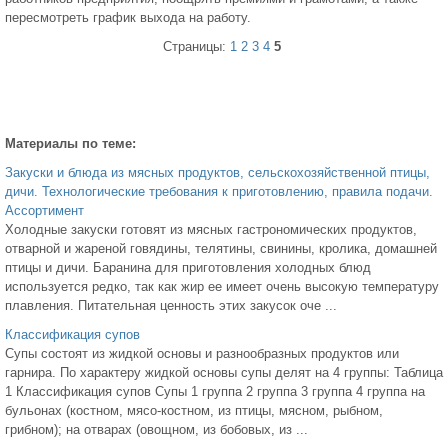
пересмотреть график выхода на работу.
Страницы:
1
2
3
4
5
Материалы по теме:
Закуски и блюда из мясных продуктов, сельскохозяйственной птицы,
дичи. Технологические требования к приготовлению, правила подачи.
Ассортимент
Холодные закуски готовят из мясных гастрономических продуктов,
отварной и жареной говядины, телятины, свинины, кролика, домашней
птицы и дичи. Баранина для приготовления холодных блюд
используется редко, так как жир ее имеет очень высокую температуру
плавления. Питательная ценность этих закусок оче ...
Классификация супов
Супы состоят из жидкой основы и разнообразных продуктов или
гарнира. По характеру жидкой основы супы делят на 4 группы: Таблица
1 Классификация супов Супы 1 группа 2 группа 3 группа 4 группа на
бульонах (костном, мясо-костном, из птицы, мясном, рыбном,
грибном); на отварах (овощном, из бобовых, из ...