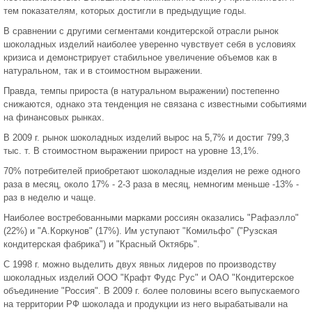
тем показателям, которых достигли в предыдущие годы.
В сравнении с другими сегментами кондитерской отрасли рынок
шоколадных изделий наиболее уверенно чувствует себя в условиях
кризиса и демонстрирует стабильное увеличение объемов как в
натуральном, так и в стоимостном выражении.
Правда, темпы прироста (в натуральном выражении) постепенно
снижаются, однако эта тенденция не связана с известными событиями
на финансовых рынках.
В 2009 г. рынок шоколадных изделий вырос на 5,7% и достиг 799,3
тыс. т. В стоимостном выражении прирост на уровне 13,1%.
70% потребителей приобретают шоколадные изделия не реже одного
раза в месяц, около 17% - 2-3 раза в месяц, немногим меньше -13% -
раз в неделю и чаще.
Наиболее востребованными марками россиян оказались "Рафаэлло"
(22%) и "А.Коркунов" (17%). Им уступают "Комильфо" ("Рузская
кондитерская фабрика") и "Красный Октябрь".
С 1998 г. можно выделить двух явных лидеров по производству
шоколадных изделий ООО "Крафт Фудс Рус" и ОАО "Кондитерское
объединение "Россия". В 2009 г. более половины всего выпускаемого
на территории РФ шоколада и продукции из него вырабатывали на