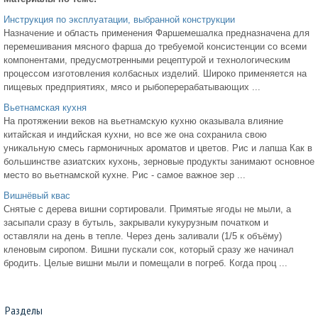
Инструкция по эксплуатации, выбранной конструкции
Назначение и область применения Фаршемешалка предназначена для
перемешивания мясного фарша до требуемой консистенции со всеми
компонентами, предусмотренными рецептурой и технологическим
процессом изготовления колбасных изделий. Широко применяется на
пищевых предприятиях, мясо и рыбоперерабатывающих ...
Вьетнамская кухня
На протяжении веков на вьетнамскую кухню оказывала влияние
китайская и индийская кухни, но все же она сохранила свою
уникальную смесь гармоничных ароматов и цветов. Рис и лапша Как в
большинстве азиатских кухонь, зерновые продукты занимают основное
место во вьетнамской кухне. Рис - самое важное зер ...
Вишнёвый квас
Снятые с дерева вишни сортировали. Примятые ягоды не мыли, а
засыпали сразу в бутыль, закрывали кукурузным початком и
оставляли на день в тепле. Через день заливали (1/5 к объёму)
кленовым сиропом. Вишни пускали сок, который сразу же начинал
бродить. Целые вишни мыли и помещали в погреб. Когда проц ...
Разделы