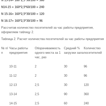
N 13-14= 160*2,5*90/100 = 360
N14-15 = 160*2,5*60/100 = 240
N 15-16= 160*2,5*30/100 = 120
N 16-17= 160*2,5*30/100 = 96
Рассчитав количество посетителей за час работы предприятия,
оформляем таблицу 2.
Таблица 2. Расчет количества посетителей за час работы предприятия
№ п/
Часы работы
Оборачиваемость
Средний %
Количество
п
предприятия
одного места за 1
загрузки зала
посетителей
час, раз
10-11
2
30
96
11-12
2
30
96
12-13
2,5
30
120
13-14
2,5
90
360
14-15
2,5
60
240