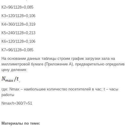
К2=96/1128=0,085
К3=120/1128=0,106
К4=360/1128=0,319
К5=240/1128=0,213
К6=120/1128=0,106
К7=96/1128=0,085
На основании данных таблицы строим график загрузки зала на
миллиметровой бумаге (Приложение А), предварительно определив
цену деления:
,
где: Nmax – наибольшее количество посетителей в час; t – часы
работы
Nmax/t=360/7=51
Материалы по теме: