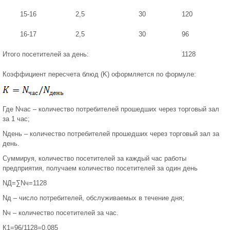
15-16
2,5
30
120
16-17
2,5
30
96
Итого посетителей за день:
1128
Коэффициент пересчета блюд (K) оформляется по формуле:
Где Nчас – количество потребителей прошедших через торговый зал
за 1 час;
Nдень – количество потребителей прошедших через торговый зал за
день.
Суммируя, количество посетителей за каждый час работы
предприятия, получаем количество посетителей за один день
NД=∑Nч=1128
Nд – число потребителей, обслуживаемых в течение дня;
Nч – количество посетителей за час.
К1=96/1128=0,085