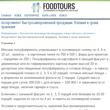
ГЛАВНАЯ
НОВОЕ
ПОПУЛЯРНОЕ
КАРТА САЙТА
ПОИСК
Ассортимент быстрозамороженной продукции. Условия и сроки
хранения
Информация
»
Технология производства продукции общественного питания
»
Ассортимент быстрозамороженной продукции. Условия и сроки хранения
Страница 2
Мясные полуфабрикаты упаковывают в полимерную пленку по 4, 6 и
10 шт., крокеты – в картонные пачки по 350 и 500 г, фарш для крокетов
– порциями по 250 г. Полуфабрикаты из картофеля и овощей фасуют в
деревянные или из гофрированного картона ящики массой 20 кг;
десертные или обеденные полуфабрикаты и готовые блюда – в пакеты
из полимерной пленки по 2, 3, 5 и 10 порций; готовые мясные блюда –
в формочки из алюминиевой фольги по 2 порции. Средняя масса
порции для супов 200-220 г, для вторых – 100-300 г в зависимости от
вида блюда, наличия гарнира и соуса.
Блинчики с начинкой фасуют по 1, 3, 5 порций или блоками по 10-20
порций; изделия из теста по 4 шт. в пакеты из полимерной пленки.
Условия и продолжительность хранения быстрозамороженных