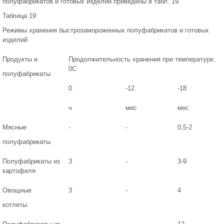
полуфабрикатов и готовых изделий приведены в табл. 19.
Таблица 19
Режимы хранения быстрозамороженных полуфабрикатов и готовых
изделий
Продукты и
Продолжительность хранения при температуре,
0С
полуфабрикаты
0
-12
-18
ч
мес
мес
Мясные
-
-
0,5-2
полуфабрикаты
Полуфабрикаты из
3
-
3-9
картофеля
Овощные
3
-
4
котлеты