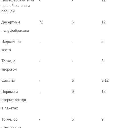
Полуфабрикаты из
-
-
12
пряной зелени и
овощей
Десертные
72
6
12
полуфабрикаты
Изделия из
-
-
5
теста
То же, с
-
-
3
творогом
Салаты
-
6
9-12
Первые и
-
9
12
вторые блюда
в пакетах
То же, со
-
6
9
сметанным