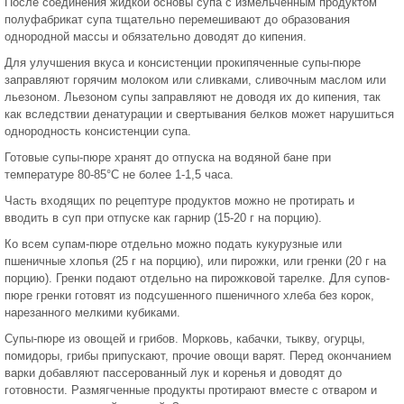
После соединения жидкой основы супа с измельченным продуктом
полуфабрикат супа тщательно перемешивают до образования
однородной массы и обязательно доводят до кипения.
Для улучшения вкуса и консистенции прокипяченные супы-пюре
заправляют горячим молоком или сливками, сливочным маслом или
льезоном. Льезоном супы заправляют не доводя их до кипения, так
как вследствии денатурации и свертывания белков может нарушиться
однородность консистенции супа.
Готовые супы-пюре хранят до отпуска на водяной бане при
температуре 80-85°С не более 1-1,5 часа.
Часть входящих по рецептуре продуктов можно не протирать и
вводить в суп при отпуске как гарнир (15-20 г на порцию).
Ко всем супам-пюре отдельно можно подать кукурузные или
пшеничные хлопья (25 г на порцию), или пирожки, или гренки (20 г на
порцию). Гренки подают отдельно на пирожковой тарелке. Для супов-
пюре гренки готовят из подсушенного пшеничного хлеба без корок,
нарезанного мелкими кубиками.
Супы-пюре из овощей и грибов. Морковь, кабачки, тыкву, огурцы,
помидоры, грибы припускают, прочие овощи варят. Перед окончанием
варки добавляют пассерованный лук и коренья и доводят до
готовности. Размягченные продукты протирают вместе с отваром и