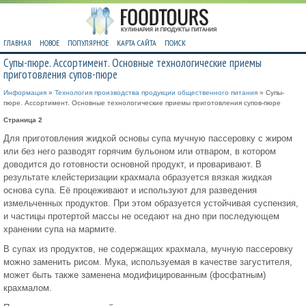
ГЛАВНАЯ
НОВОЕ
ПОПУЛЯРНОЕ
КАРТА САЙТА
ПОИСК
Супы-пюре. Ассортимент. Основные технологические приемы
приготовления супов-пюре
Информация
»
Технология производства продукции общественного питания
» Супы-
пюре. Ассортимент. Основные технологические приемы приготовления супов-пюре
Страница 2
Для приготовления жидкой основы супа мучную пассеровку с жиром
или без него разводят горячим бульоном или отваром, в котором
доводится до готовности основной продукт, и проваривают. В
результате клейстеризации крахмала образуется вязкая жидкая
основа супа. Её процеживают и используют для разведения
измельченных продуктов. При этом образуется устойчивая суспензия,
и частицы протертой массы не оседают на дно при последующем
хранении супа на мармите.
В супах из продуктов, не содержащих крахмала, мучную пассеровку
можно заменить рисом. Мука, используемая в качестве загустителя,
может быть также заменена модифицированным (фосфатным)
крахмалом.