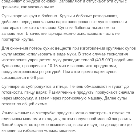
соединяют с жидкой основой. Заправляют и отпускают эти супы с
гренками, как указано выше.
Супы-пюре из круп и бобовых. Крупы и бобовые разваривают,
добавляя перед окончанием варки пассерованные лук и коренья и
протирают вместе с отваром. Супы из бобовых льезоном не
заправляют. В качестве гарнира можно использовать часть не
протертой крупы.
Для снижения потерь сухих веществ при изготовлении крупяных супов
крупу можно использовать в виде муки. В этом случае технология
изготовления упрощается: муку разводят теплой (40-5 0°С) водой или
бульоном, проваривают 10-15 мин и заправляют продуктами,
предусмотренными рецептурой. При этом время варки супов
сокращается в 6-8 раз.
Суп-пюре из субпродуктов и птицы. Печень обжаривают и тушат до
готовности, птицу варят. Размягченные продукты пропускают сначала
через мясорубку, а затем через протирочную машину. Далее супы
готовят по общей схеме.
Измельченные на мясорубке продукты можно растереть в ступке со
сливочном маслом и охладить, затем полученной массой заправить
белый соус и, осторожно помешивая, ввести в суп, не доводя его до
кипения во избежания «отмасливания».