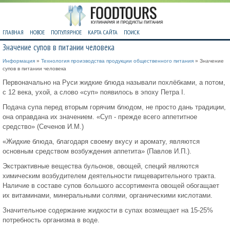
ГЛАВНАЯ
НОВОЕ
ПОПУЛЯРНОЕ
КАРТА САЙТА
ПОИСК
Значение супов в питании человека
Информация
»
Технология производства продукции общественного питания
» Значение
супов в питании человека
Первоначально на Руси жидкие блюда называли похлёбками, а потом,
с 12 века, ухой, а слово «суп» появилось в эпоху Петра I.
Подача супа перед вторым горячим блюдом, не просто дань традиции,
она оправдана их значением. «Суп - прежде всего аппетитное
средство» (Сеченов И.М.)
«Жидкие блюда, благодаря своему вкусу и аромату, являются
основным средством возбуждения аппетита» (Павлов И.П.).
Экстрактивные вещества бульонов, овощей, специй являются
химическим возбудителем деятельности пищеварительного тракта.
Наличие в составе супов большого ассортимента овощей обогащает
их витаминами, минеральными солями, органическими кислотами.
Значительное содержание жидкости в супах возмещает на 15-25%
потребность организма в воде.