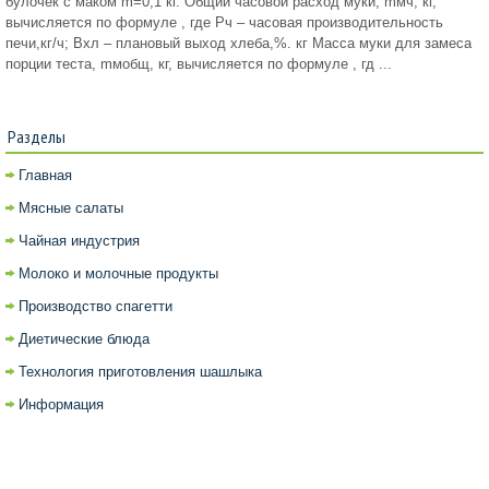
булочек с маком m=0,1 кг. Общий часовой расход муки, mмч, кг,
вычисляется по формуле , где Рч – часовая производительность
печи,кг/ч; Вхл – плановый выход хлеба,%. кг Масса муки для замеса
порции теста, mмобщ, кг, вычисляется по формуле , гд ...
Разделы
Главная
Мясные салаты
Чайная индустрия
Молоко и молочные продукты
Производство спагетти
Диетические блюда
Технология приготовления шашлыка
Информация